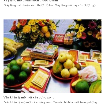
Xây lăng mộ chuẩn kích thước lỗ ban
Xây lăng mộ chuẩn kích thước lỗ ban Xây lăng mộ hay còn được gọi...
Văn khấn tạ mộ mới xây dựng xong
Văn khấn tạ mộ mới xây dựng xong Tạ mộ chính là một trong những...