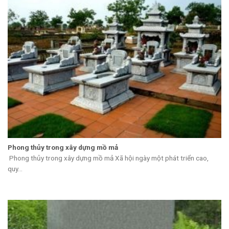
Phong thủy trong xây dựng mồ mả
Phong thủy trong xây dựng mồ mả Xã hội ngày một phát triển cao,
quy...