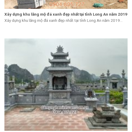
Xây dựng khu lăng mộ đá xanh đẹp nhất tại tỉnh Long An năm 2019
Xây dựng khu lăng mộ đá xanh đẹp nhất tại tỉnh Long An năm 2019...