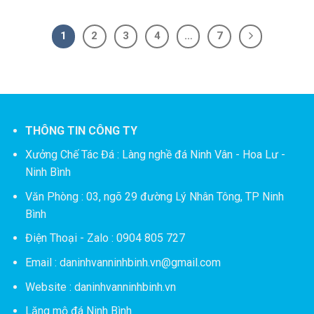
1
2
3
4
…
7
THÔNG TIN CÔNG TY
Xưởng Chế Tác Đá :
Làng nghề đá Ninh Vân - Hoa Lư -
Ninh Bình
Văn Phòng : 03, ngõ 29 đường Lý Nhân Tông, TP Ninh
Bình
Điện Thoại - Zalo : 0904 805 727
Email : daninhvanninhbinh.vn@gmail.com
Website : daninhvanninhbinh.vn
Lăng mộ đá Ninh Bình