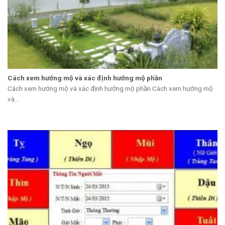
Cách xem hướng mộ và xác định hướng mộ phần
Cách xem hướng mộ và xác định hướng mộ phần Cách xem hướng mộ
và...