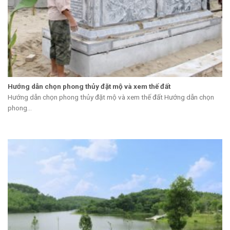
Hướng dẫn chọn phong thủy đặt mộ và xem thế đất
Hướng dẫn chọn phong thủy đặt mộ và xem thế đất Hướng dẫn chọn
phong...