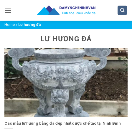
Bỏ
qua
nội
Home
»
Lư hương đá
dung
LƯ HƯƠNG ĐÁ
Các mẫu lư hương bằng đá đẹp nhất được chế tác tại Ninh Bình