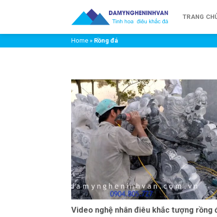
Chuyển
đến
TRANG CH
nội
Home
»
Rồng đá
dung
Video nghệ nhân điêu khắc tượng rồng 