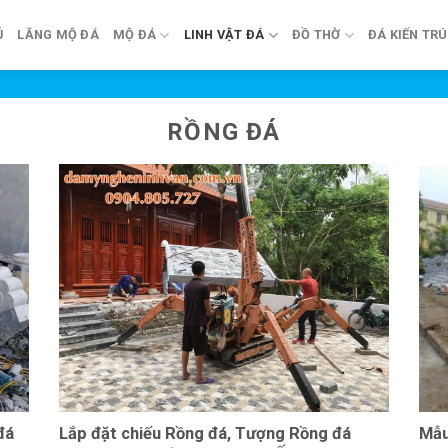
Ủ
LĂNG MỘ ĐÁ
MỘ ĐÁ
LINH VẬT ĐÁ
ĐỒ THỜ
ĐÁ KIẾN TR
RỒNG ĐÁ
đá
Lắp đặt chiếu Rồng đá, Tượng Rồng đá
Mẫu