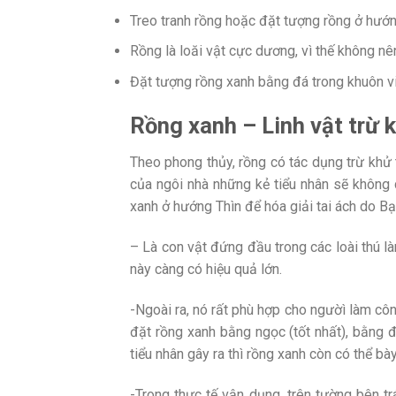
Treo tranh rồng hoặc đặt tượng rồng ở hướ
Rồng là loăi vật cực dương, vì thế không nê
Đặt tượng rồng xanh bằng đá trong khuôn vi
Rồng xanh – Linh vật trừ 
Theo phong thủy, rồng có tác dụng trừ khử t
của ngôi nhà những kẻ tiểu nhân sẽ không
xanh ở hướng Thìn để hóa giải tai ách do Bạ
– Là con vật đứng đầu trong các loài thú l
này càng có hiệu quả lớn.
-Ngoài ra, nó rất phù hợp cho ngườì làm côn
đặt rồng xanh bằng ngọc (tốt nhất), bằng đ
tiểu nhân gây ra thì rồng xanh còn có thể bà
-Trong thực tế vận dụng, trên tường bên trá