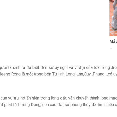
Mẫu
...
gười ta sinh ra đã biết đến sự uy nghi và vĩ đại của loài rồng ,t
ieeng Rồng là một trong bốn Tứ linh Long ,Lân,Quy ,Phụng….có uy 
c của vũ trụ, nó ẩn hiện trong lòng đất, vận chuyển thành long m
ất phát từ hướng Đông, nên các đại sư phong thủy đã tìm nhiều c