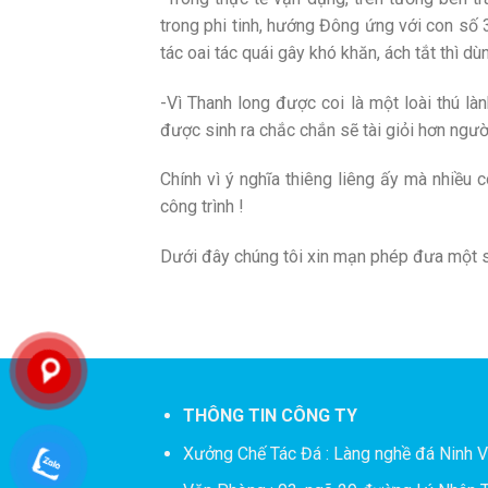
trong phi tinh, hướng Đông ứng với con số 3
tác oai tác quái gây khó khăn, ách tắt thì d
-Vì Thanh long được coi là một loài thú l
được sinh ra chắc chắn sẽ tài giỏi hơn ngườ
Chính vì ý nghĩa thiêng liêng ấy mà nhiều 
công trình !
Dưới đây chúng tôi xin mạn phép đưa một s
THÔNG TIN CÔNG TY
Xưởng Chế Tác Đá :
Làng nghề đá Ninh V