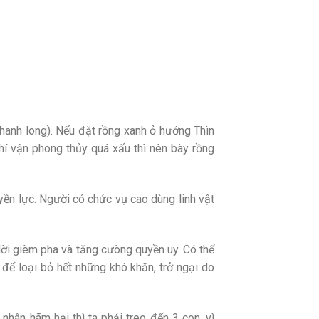
 thanh long). Nếu đặt rồng xanh ỏ hướng Thìn
í vận phong thủy quá xấu thì nên bày rồng
yền lực. Người có chức vụ cao dùng linh vật
 lời gièm pha và tăng cưòng quyền uy. Có thể
 để loại bỏ hết những khó khăn, trở ngại do
 nhân hãm hại thì ta phải treo đến 3 con, vì