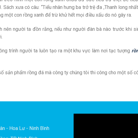
. Sách xưa có câu: “Tiểu nhân hưng ba trở trệ đa ,Thanh long nhất 
ùng một con rồng xanh để trừ khử hết mọi điều xấu do nó gây ra.
ành nên người ta đồn rằng, nếu như người đàn bà nào trước khi s
i.
công trình người ta luôn tạo ra một khu vực làm nơi tạc tượng
rồ
ố sản phẩm rồng đá mà công ty chúng tôi thi công cho một số côn
ân - Hoa Lư - Ninh Bình