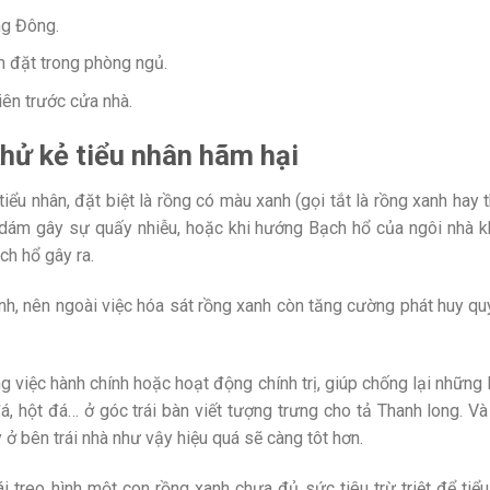
ng Đông.
n đặt trong phòng ngủ.
ên trước cửa nhà.
khử kẻ tiểu nhân hãm hại
iểu nhân, đặt biệt là rồng có màu xanh (gọi tắt là rồng xanh hay
 dám gây sự quấy nhiễu, hoặc khi hướng Bạch hổ của ngôi nhà kh
ch hổ gây ra.
ành, nên ngoài việc hóa sát rồng xanh còn tăng cường phát huy qu
g việc hành chính hoặc hoạt động chính trị, giúp chống lại những
á, hột đá… ở góc trái bàn viết tượng trưng cho tả Thanh long. Và
y ở bên trái nhà như vậy hiệu quá sẽ càng tôt hơn.
i treo hình một con rồng xanh chưa đủ sức tiêu trừ triệt để tiểu