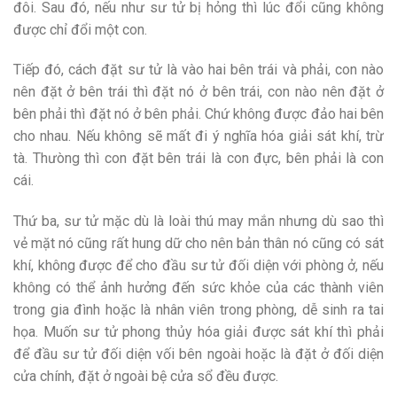
đôi. Sau đó, nếu như sư tử bị hỏng thì lúc đổi cũng không
được chỉ đổi một con.
Tiếp đó, cách đặt sư tử là vào hai bên trái và phải, con nào
nên đặt ở bên trái thì đặt nó ở bên trái, con nào nên đặt ở
bên phải thì đặt nó ở bên phải. Chứ không được đảo hai bên
cho nhau. Nếu không sẽ mất đi ý nghĩa hóa giải sát khí, trừ
tà. Thưòng thì con đặt bên trái là con đực, bên phải là con
cái.
Thứ ba, sư tử mặc dù là loài thú may mắn nhưng dù sao thì
vẻ mặt nó cũng rất hung dữ cho nên bản thân nó cũng có sát
khí, không được để cho đầu sư tử đối diện với phòng ở, nếu
không có thể ảnh hưởng đến sức khỏe của các thành viên
trong gia đình hoặc là nhân viên trong phòng, dễ sinh ra tai
họa. Muốn sư tử phong thủy hóa giải được sát khí thì phải
để đầu sư tử đối diện vối bên ngoài hoặc là đặt ở đối diện
cửa chính, đặt ở ngoài bệ cửa sổ đều được.