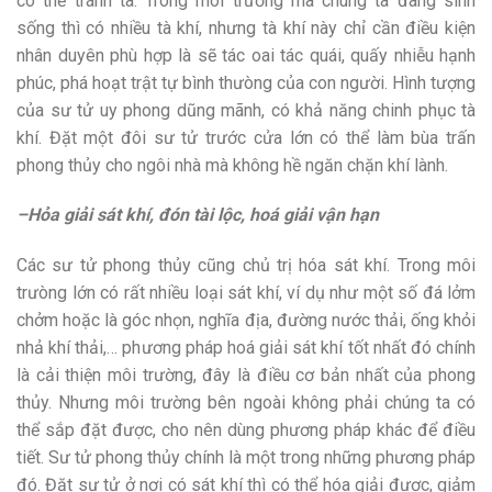
có thể tránh tà. Trong môi trường mà chúng ta đang sinh
sống thì có nhiều tà khí, nhưng tà khí này chỉ cần điều kiện
nhân duyên phù hợp là sẽ tác oai tác quái, quấy nhiễu hạnh
phúc, phá hoạt trật tự bình thưòng của con người. Hình tượng
của sư tử uy phong dũng mãnh, có khả năng chinh phục tà
khí. Đặt một đôi sư tử trước cửa lớn có thể làm bùa trấn
phong thủy cho ngôi nhà mà không hề ngăn chặn khí lành.
–
Hỏa giải sát khí, đón tài lộc, hoá giải vận hạn
Các sư tử phong thủy cũng chủ trị hóa sát khí. Trong môi
trưòng lớn có rất nhiều loại sát khí, ví dụ như một số đá lởm
chởm hoặc là góc nhọn, nghĩa địa, đường nước thải, ống khỏi
nhả khí thải,… phương pháp hoá giải sát khí tốt nhất đó chính
là cải thiện môi trường, đây là điều cơ bản nhất của phong
thủy. Nhưng môi trường bên ngoài không phải chúng ta có
thể sắp đặt được, cho nên dùng phương pháp khác để điều
tiết. Sư tử phong thủy chính là một trong những phương pháp
đó. Đặt sư tử ở nơi có sát khí thì có thể hóa giải được, giảm