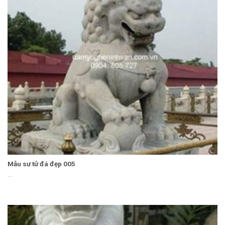
Mẫu sư tử đá đẹp 005
...