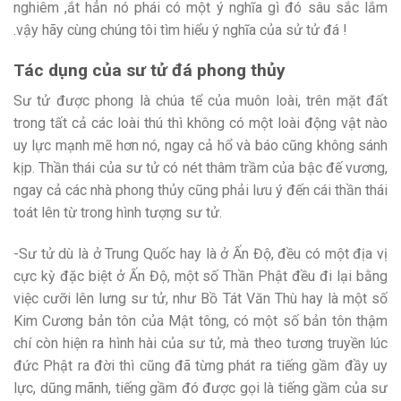
nghiêm ,ắt hẳn nó phái có một ý nghĩa gì đó sâu sắc lắm
.vậy hãy cùng chúng tôi tìm hiểu ý nghĩa của sử tử đá !
Tác dụng của sư tử đá phong thủy
Sư tử được phong là chúa tể của muôn loài, trên mặt đất
trong tất cả các loài thú thì không có một loài động vật nào
uy lực mạnh mẽ hơn nó, ngay cả hổ và báo cũng không sánh
kịp. Thần thái của sư tử có nét thâm trầm của bậc đế vương,
ngay cả các nhà phong thủy cũng phải lưu ý đến cái thần thái
toát lên từ trong hình tượng sư tử.
-Sư tử dù là ở Trung Quốc hay là ở Ấn Độ, đều có một địa vị
cực kỳ đặc biệt ở Ấn Độ, một số Thần Phật đều đi lại bằng
việc cưỡi lên lưng sư tử, như Bồ Tát Văn Thù hay là một số
Kim Cương bản tôn của Mật tông, có một số bản tôn thậm
chí còn hiện ra hình hài của sư tử, mà theo tương truyền lúc
đức Phật ra đời thì cũng đã từng phát ra tiếng gầm đầy uy
lực, dũng mãnh, tiếng gầm đó được gọi là tiếng gầm của sư