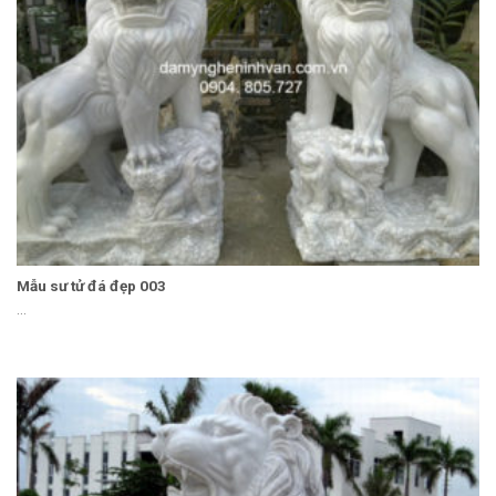
Mẫu sư tử đá đẹp 003
...