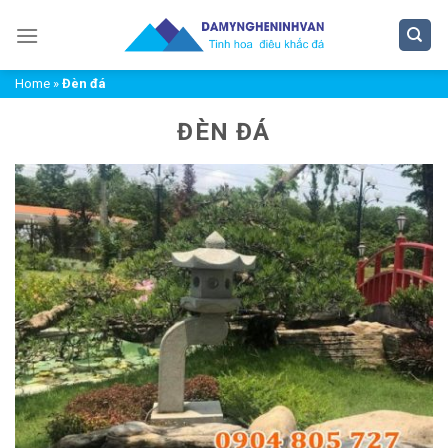
Chuyển
đến
nội
Home
»
Đèn đá
dung
ĐÈN ĐÁ