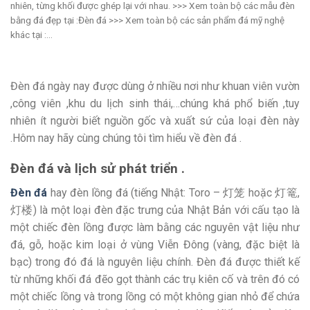
nhiên, từng khối được ghép lại với nhau. >>> Xem toàn bộ các mẫu đèn
bằng đá đẹp tại :Đèn đá >>> Xem toàn bộ các sản phẩm đá mỹ nghệ
khác tại :...
Đèn đá ngày nay được dùng ở nhiều nơi như khuan viên vườn
,công viên ,khu du lịch sinh thái,…chúng khá phổ biến ,tuy
nhiên ít người biết nguồn gốc và xuất sứ của loại đèn này
.Hôm nay hãy cùng chúng tôi tìm hiểu về đèn đá .
Đèn đá và lịch sử phát triển .
Đèn đá
hay đèn lồng đá (tiếng Nhật: Toro – 灯笼 hoặc 灯篭,
灯楼) là một loại đèn đặc trưng của Nhật Bản với cấu tạo là
một chiếc đèn lồng được làm bằng các nguyên vật liệu như
đá, gỗ, hoặc kim loại ở vùng Viễn Đông (vàng, đặc biệt là
bạc) trong đó đá là nguyên liệu chính. Đèn đá được thiết kế
từ những khối đá đẽo gọt thành các trụ kiên cố và trên đó có
một chiếc lồng và trong lồng có một không gian nhỏ để chứa