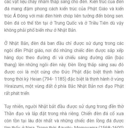
các vật liệu cháy nhằm thắp sáng cho đèn. Kiến trúc của đèn
đá mang đậm phong cách kiến trúc của Phật Giáo và kiến
trúc Á Đông với mái đèn hình chóp liên tưởng đến bông sen.
Đèn đá có thể tồn tại ở Trung Quốc và ở Triều Tiên dù vậy
không phải phổ biến như ở Nhật Bản.
Ở Nhật Bản, đèn đá ban đầu chỉ được sử dụng trong các
ngôi đền Phật giáo, nơi đó những chiếc đèn được sắp xếp
hàng dọc theo đường đi và chiếu sáng đường dẫn (bậc
thang) lên những ngôi đèn này. Đèn lồng thắp sáng sau đó
được coi là một cúng cho Đức Phật đặc biệt thịnh hành
trong thời kỳ Heian (794- 1185) đặc biệt là thịnh hành ở vùng
Hiraizumi, một vùng đất ở phía Bắc Nhật Bản nơi đạo Phật
rất phát triển.
Tuy nhiên, người Nhật bắt đầu được sử dụng trong đền thờ
Thần đạo và lắp đặt trong nhà riêng. Chiến đèn đá cổ xưa
còn tồn tại lâu đời nhất và những chiếc đèn lồng đá được
tìm thấy ở Nara. Trong thời Azuchi- Momoyama (1568-1600)