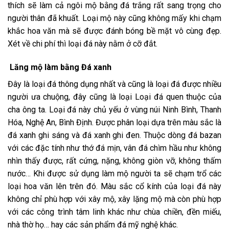
thích sẽ làm cả ngôi mộ bằng đá trắng rất sang trọng cho
người thân đã khuất. Loại mộ này cũng không mấy khi chạm
khắc hoa văn mà sẽ được đánh bóng bề mặt vô cùng đẹp.
Xét về chi phí thì loại đá này nằm ở cỡ đắt.
Lăng mộ làm bằng Đá xanh
Đây là loại đá thông dụng nhất và cũng là loại đá được nhiều
người ưa chuộng, đây cũng là loại Loại đá quen thuộc của
cha ông ta. Loại đá này chủ yếu ở vùng núi Ninh Bình, Thanh
Hóa, Nghệ An, Bình Định. Được phân loại dựa trên màu sắc là
đá xanh ghi sáng và đá xanh ghi đen. Thuộc dòng đá bazan
với các đặc tính như thớ đá mịn, vân đá chìm hầu như không
nhìn thấy được, rất cứng, nặng, không giòn vỡ, không thấm
nước… Khi được sử dụng làm mộ người ta sẽ chạm trổ các
loại hoa văn lên trên đó. Màu sắc cổ kính của loại đá này
không chỉ phù hợp với xây mộ, xây lặng mộ mà còn phù hợp
với các công trình tâm linh khác như chùa chiền, đền miếu,
nhà thờ họ… hay các sản phẩm đá mỹ nghệ khác.