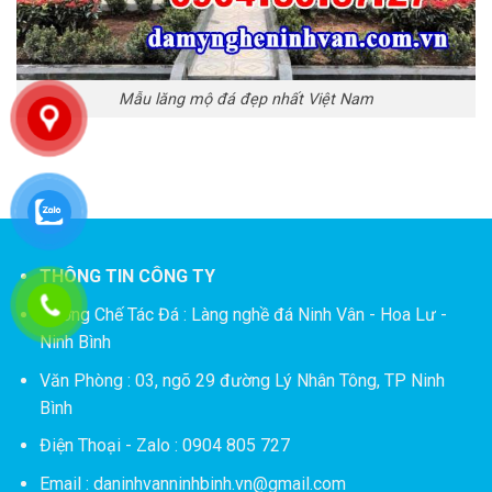
Mẫu lăng mộ đá đẹp nhất Việt Nam
THÔNG TIN CÔNG TY
Xưởng Chế Tác Đá :
Làng nghề đá Ninh Vân - Hoa Lư -
Ninh Bình
Văn Phòng : 03, ngõ 29 đường Lý Nhân Tông, TP Ninh
Bình
Điện Thoại - Zalo : 0904 805 727
Email : daninhvanninhbinh.vn@gmail.com