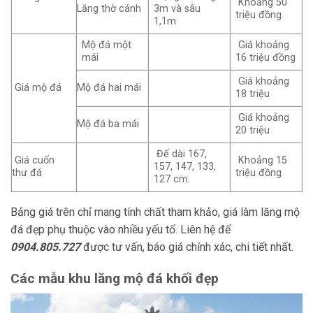
Khoảng 50
Lăng thờ cánh
3m và sâu
triệu đồng
1,1m
Mộ đá một
Giá khoảng
mái
16 triệu đồng
Giá khoảng
Giá mộ đá
Mộ đá hai mái
18 triệu
Giá khoảng
Mộ đá ba mái
20 triệu
Đế dài 167,
Giá cuốn
Khoảng 15
157, 147, 133,
thư đá
triệu đồng
127 cm.
Bảng giá trên chỉ mang tính chất tham khảo, giá làm lăng mộ
đá đẹp phụ thuộc vào nhiều yếu tố. Liên hệ để
0904.805.727
được tư vấn, báo giá chính xác, chi tiết nhất.
Các mẫu khu lăng mộ đá khối đẹp