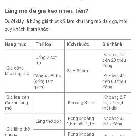
Lăng mộ đá giá bao nhiêu tiền?
Dưới đây là bảng giá thiết kế, làm khu lăng mộ đá đẹp, mời
quý khách tham khảo:
Hạng mục
Thể loại
Kích thước
Giá thành
Khoảng 15
Cổng 2 cột
đến 20 triệu
trụ
đồng
Giá cổng
25 – 30cm
khu lăng mộ
Cổng 4 cột trụ
Khoảng 40
(cổng tam
đến 60 triệu
quan)
đồng
Giá
lan can
Khoảng 2,7
đá
khu lăng
Khoảng 81cm
triệu / một
mộ
mét dài
Rộng khoảng
Khoảng 35
Lăng thờ đơn
1,5m sâu 1,1m
triệu đồng
Giá lăng thờ
Rộng khoảng
chung