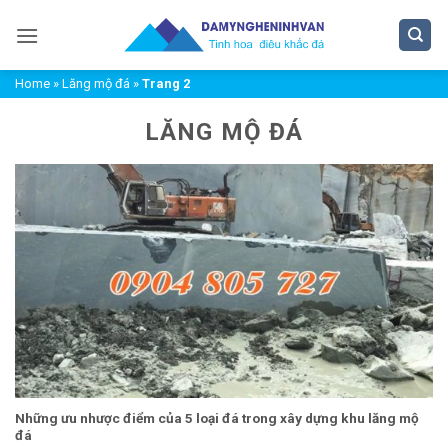
Bỏ
qua
nội
Home
»
Lăng mộ đá
»
Trang 2
dung
LĂNG MỘ ĐÁ
Những ưu nhược điểm của 5 loại đá trong xây dựng khu lăng mộ
đá