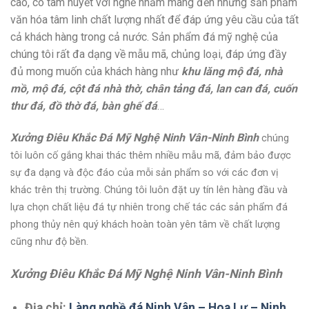
cao, có tâm huyết với nghề nhằm mang đến những sản phẩm
văn hóa tâm linh chất lượng nhất để đáp ứng yêu cầu của tất
cả khách hàng trong cả nước. Sản phẩm đá mỹ nghệ của
chúng tôi rất đa dạng về mẫu mã, chủng loại, đáp ứng đầy
đủ mong muốn của khách hàng như
khu lăng mộ đá, nhà
mồ, mộ đá, cột đá nhà thờ, chân tảng đá, lan can đá, cuốn
thư đá, đồ thờ đá, bàn ghế đá
…
Xưởng Điêu Khắc Đá Mỹ Nghệ Ninh Vân-Ninh Bình
chúng
tôi luôn cố gắng khai thác thêm nhiều mẫu mã, đảm bảo được
sự đa dạng và độc đáo của mỗi sản phẩm so với các đơn vị
khác trên thị trường. Chúng tôi luôn đặt uy tín lên hàng đầu và
lựa chọn chất liệu đá tự nhiên trong chế tác các sản phẩm đá
phong thủy nên quý khách hoàn toàn yên tâm về chất lượng
cũng như độ bền.
Xưởng Điêu Khắc Đá Mỹ Nghệ Ninh Vân-Ninh Bình
Địa chỉ:
Làng nghề đá Ninh Vân – Hoa Lư – Ninh