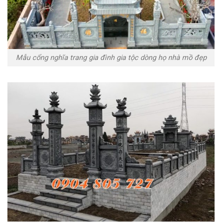
Mẫu cổng nghĩa trang gia đình gia tộc dòng họ nhà mồ đẹp