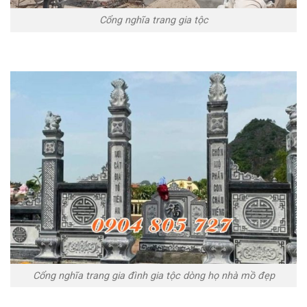
Cổng nghĩa trang gia tộc
Nếu bạn đang tìm kiếm siêu nhân bản
Replica Rolex
, Super Cl
Cổng nghĩa trang gia đình gia tộc dòng họ nhà mồ đẹp