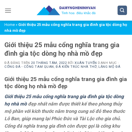
Chuyển
đến
nội
Home
»
Giới thiệu 25 mẫu cổng nghĩa trang gia đình gia tộc dòng họ
dung
nhà mồ đẹp
Giới thiệu 25 mẫu cổng nghĩa trang gia
đình gia tộc dòng họ nhà mồ đẹp
ĐÃ ĐĂNG TRÊN
20 THÁNG TÁM, 2022
BỞI
XUÂN TUYỂN
DANH MỤC :
CỔNG ĐÁ - CỔNG TAM QUAN
,
ĐÁ KIẾN TRÚC NHÀ THỜ
,
LĂNG MỘ ĐÁ
Giới thiệu 25 mẫu cổng nghĩa trang gia đình gia
tộc dòng họ nhà mồ đẹp
Giới thiệu 25 mẫu cổng nghĩa trang gia đình gia tộc dòng
họ nhà mồ
đẹp nhất năm được thiết kế theo phong thủy
mộ phần với kích thước nằm trong cung số đỏ theo thước
Lỗ Ban, giúp mang lại Phúc Đức và Tài Lộc cho gia chủ.
Cổng đá nghĩa trang gia đình còn được gọi là cổng khu