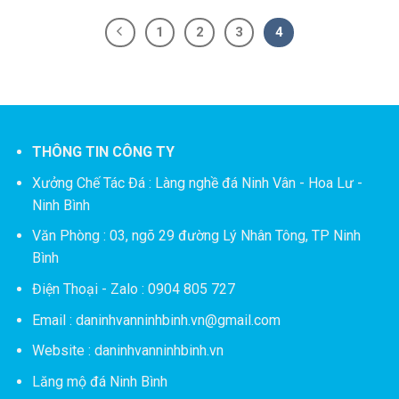
1
2
3
4
THÔNG TIN CÔNG TY
Xưởng Chế Tác Đá :
Làng nghề đá Ninh Vân - Hoa Lư -
Ninh Bình
Văn Phòng : 03, ngõ 29 đường Lý Nhân Tông, TP Ninh
Bình
Điện Thoại - Zalo : 0904 805 727
Email : daninhvanninhbinh.vn@gmail.com
Website : daninhvanninhbinh.vn
Lăng mộ đá Ninh Bình