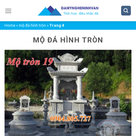
Chuyển
đến
nội
Home
»
mộ đá hình tròn
»
Trang 4
dung
MỘ ĐÁ HÌNH TRÒN