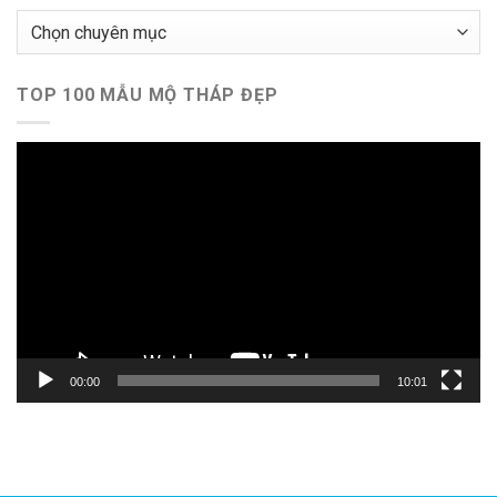
Chuyên
mục
TOP 100 MẪU MỘ THÁP ĐẸP
Trình
chơi
Video
00:00
10:01