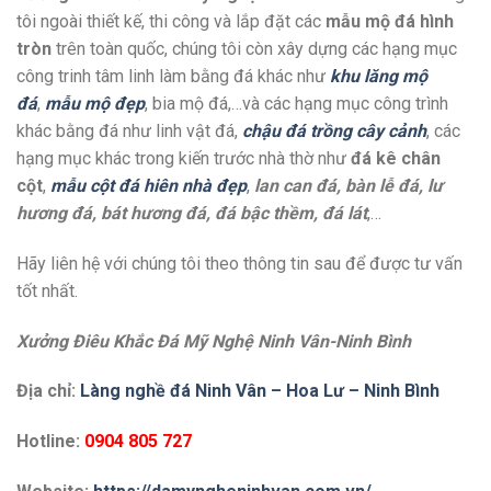
tôi ngoài thiết kế, thi công và lắp đặt các
mẫu mộ đá hình
tròn
trên toàn quốc, chúng tôi còn xây dựng các hạng mục
công trinh tâm linh làm bằng đá khác như
khu lăng mộ
đá
,
mẫu mộ đẹp
, bia mộ đá,…và các hạng mục công trình
khác bằng đá như linh vật đá,
chậu đá trồng cây cảnh
, các
hạng mục khác trong kiến trước nhà thờ như
đá kê chân
cột
,
mẫu cột đá hiên nhà đẹp
,
lan can đá, bàn lễ đá, lư
hương đá, bát hương đá, đá bậc thềm, đá lát
,…
Hãy liên hệ với chúng tôi theo thông tin sau để được tư vấn
tốt nhất.
Xưởng Điêu Khắc Đá Mỹ Nghệ Ninh Vân-Ninh Bình
Địa chỉ:
Làng nghề đá Ninh Vân – Hoa Lư – Ninh Bình
Hotline:
0904 805 727