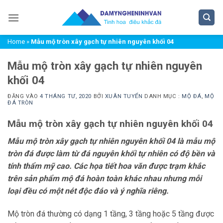
Bỏ
qua
nội
Home
»
Mẫu mộ tròn xây gạch tự nhiên nguyên khối 04
dung
Mẫu mộ tròn xây gạch tự nhiên nguyên
khối 04
ĐĂNG VÀO
4 THÁNG TƯ, 2020
BỞI
XUÂN TUYỂN
DANH MỤC :
MỘ ĐÁ
,
MỘ
ĐÁ TRÒN
Mẫu mộ tròn xây gạch tự nhiên nguyên khối 04
Mẫu mộ tròn xây gạch tự nhiên nguyên khối 04 là mẫu mộ
tròn đá được làm từ đá nguyên khối tự nhiên có độ bền và
tính thẩm mỹ cao. Các họa tiết hoa văn được trạm khắc
trên sản phẩm mộ đá hoàn toàn khác nhau nhưng mỗi
loại đều có một nét độc đáo và ý nghĩa riêng.
Mộ tròn đá thường có dạng 1 tầng, 3 tầng hoặc 5 tầng được