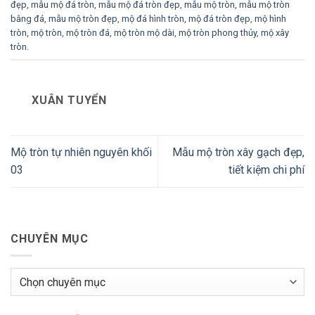
đẹp
,
mẫu mộ đá tròn
,
mẫu mộ đá tròn đẹp
,
mẫu mộ tròn
,
mẫu mộ tròn
bằng đá
,
mẫu mộ tròn đẹp
,
mộ đá hình tròn
,
mộ đá tròn đẹp
,
mộ hình
tròn
,
mộ tròn
,
mộ tròn đá
,
mộ tròn mộ dài
,
mộ tròn phong thủy
,
mộ xây
tròn
.
XUÂN TUYỂN
Mộ tròn tự nhiên nguyên khối
Mẫu mộ tròn xây gạch đẹp,
03
tiết kiệm chi phí
CHUYÊN MỤC
Chuyên
mục