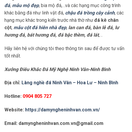
đá
,
mẫu mộ đẹp
, bia mộ đá,…và các hạng mục công trình
khác bằng đá như linh vật đá,
chậu đá trồng cây cảnh
, các
hạng mục khác trong kiến trước nhà thờ như
đá kê chân
cột
,
mẫu cột đá hiên nhà đẹp
,
lan can đá, bàn lễ đá, lư
hương đá, bát hương đá, đá bậc thềm, đá lát
,…
Hãy liên hệ với chúng tôi theo thông tin sau để được tư vấn
tốt nhất.
Xưởng Điêu Khắc Đá Mỹ Nghệ Ninh Vân-Ninh Bình
Địa chỉ:
Làng nghề đá Ninh Vân – Hoa Lư – Ninh Bình
Hotline:
0904 805 727
Website:
https://damyngheninhvan.com.vn/
Email: damyngheninhvan.com.vn@gmail.com