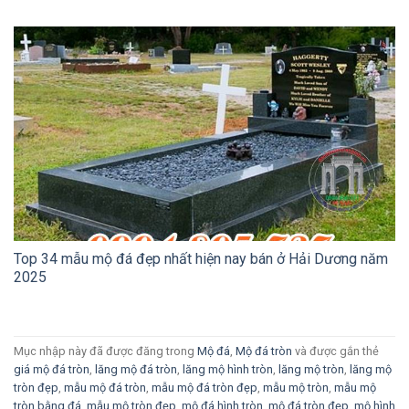
Top 34 mẫu mộ đá đẹp nhất hiện nay bán ở Hải Dương năm
2025
Mục nhập này đã được đăng trong
Mộ đá
,
Mộ đá tròn
và được gắn thẻ
giá mộ đá tròn
,
lăng mộ đá tròn
,
lăng mộ hình tròn
,
lăng mộ tròn
,
lăng mộ
tròn đẹp
,
mẫu mộ đá tròn
,
mẫu mộ đá tròn đẹp
,
mẫu mộ tròn
,
mẫu mộ
tròn bằng đá
,
mẫu mộ tròn đẹp
,
mộ đá hình tròn
,
mộ đá tròn đẹp
,
mộ hình