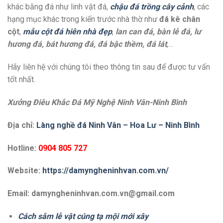
khác bằng đá như linh vật đá,
chậu đá trồng cây cảnh
, các
hạng mục khác trong kiến trước nhà thờ như
đá kê chân
cột
,
mẫu cột đá hiên nhà đẹp
,
lan can đá, bàn lễ đá, lư
hương đá, bát hương đá, đá bậc thềm, đá lát
,…
Hãy liên hệ với chúng tôi theo thông tin sau để được tư vấn
tốt nhất.
Xưởng Điêu Khắc Đá Mỹ Nghệ Ninh Vân-Ninh Bình
Địa chỉ:
Làng nghề đá Ninh Vân – Hoa Lư – Ninh Bình
Hotline:
0904 805 727
Website:
https://damyngheninhvan.com.vn/
Email: damyngheninhvan.com.vn@gmail.com
Cách sắm lễ vật cúng tạ mội mới xây