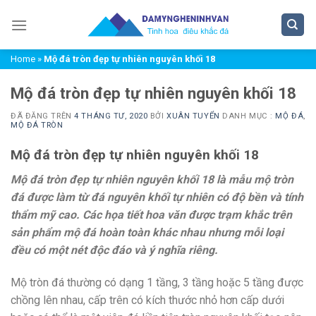
Chuyển
đến
nội
Home
»
Mộ đá tròn đẹp tự nhiên nguyên khối 18
dung
Mộ đá tròn đẹp tự nhiên nguyên khối 18
ĐÃ ĐĂNG TRÊN
4 THÁNG TƯ, 2020
BỞI
XUÂN TUYỂN
DANH MỤC :
MỘ ĐÁ
,
MỘ ĐÁ TRÒN
Mộ đá tròn đẹp tự nhiên nguyên khối 18
Mộ đá tròn đẹp tự nhiên nguyên khối 18 là mẫu mộ tròn
đá được làm từ đá nguyên khối tự nhiên có độ bền và tính
thẩm mỹ cao. Các họa tiết hoa văn được trạm khắc trên
sản phẩm mộ đá hoàn toàn khác nhau nhưng mỗi loại
đều có một nét độc đáo và ý nghĩa riêng.
Mộ tròn đá thường có dạng 1 tầng, 3 tầng hoặc 5 tầng được
chồng lên nhau, cấp trên có kích thước nhỏ hơn cấp dưới