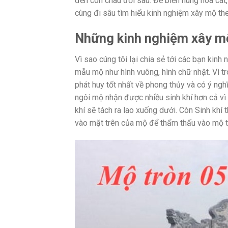
đến con cháu đời sau. Để biến hung hóa cát
cùng đi sâu tìm hiểu kinh nghiệm xây mộ th
Những kinh nghiệm xây mộ
Vì sao cúng tôi lại chia sẻ tới các bạn kinh
mẫu mộ như hình vuông, hình chữ nhật. Vì t
phát huy tốt nhất về phong thủy và có ý nghĩa
ngôi mộ nhận được nhiều sinh khí hơn cả vì
khí sẽ tách ra lao xuống dưới. Còn Sinh kh
vào mặt trên của mộ để thẩm thấu vào mộ 