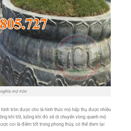
 nghĩa mộ tròn
hình tròn được cho là hình thức mộ hấp thụ được nhiều
ồng khí tốt, luồng khí đó sẽ di chuyển vòng quanh mộ
ợc coi là điềm tốt trong phong thủy, có thể đem lại