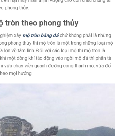
, đem lại may mắn thịnh vượng cho con cháu chúng ta
eo phong thủy.
 tròn theo phong thủy
 nghiệm xây
mộ tròn bằng đá
chứ không phải là những
rong phong thủy thì mộ tròn là một trong những loại mộ
 lớn về tâm linh. Đối với các loại mộ thì mộ tròn là
 khi một dòng khí tác động vào ngôi mộ đá thì phần tà
í thì vừa chạy viền quanh đường cong thành mộ, vừa đổ
theo mọi hướng.