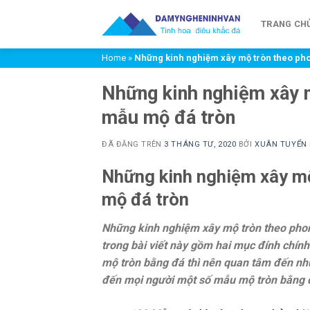
Chuyển
đến
TRANG CH
nội
Home
»
Những kinh nghiệm xây mộ tròn theo pho
dung
Những kinh nghiệm xây m
mẫu mộ đá tròn
ĐÃ ĐĂNG TRÊN
3 THÁNG TƯ, 2020
BỞI
XUÂN TUYỂN
Những kinh nghiệm xây mộ
mộ đá tròn
Những kinh nghiệm xây mộ tròn theo phon
trong bài viết này gồm hai mục đính chính
mộ tròn bằng đá thì nên quan tâm đến nhữn
đến mọi người một số mẫu mộ tròn bằng đ