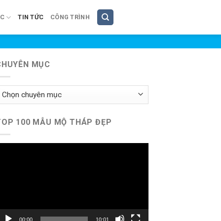
ÚC
TIN TỨC
CÔNG TRÌNH
CHUYÊN MỤC
huyên
ục
TOP 100 MẪU MỘ THÁP ĐẸP
rình
hơi
ideo
00:00
10:01