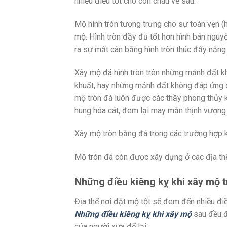
nhiều điều tốt cho con cháu về sau.
Mộ hình tròn tượng trưng cho sự toàn vẹn (
mộ. Hình tròn đầy đủ tốt hơn hình bán nguyệt
ra sự mất cân bằng hình tròn thúc đẩy năng
Xây mộ đá hình tròn trên những mảnh đất k
khuất, hay những mảnh đất không đáp ứng đ
mộ tròn đá luôn được các thầy phong thủy k
hung hóa cát, đem lại may mắn thịnh vượng
Xây mộ tròn bằng đá trong các trường hợp
Mộ tròn đá còn được xây dựng ở các địa thế
Những điều kiêng kỵ khi xây mộ 
Địa thế nơi đặt mộ tốt sẽ đem đến nhiều đi
Những điều kiêng kỵ khi xây mộ
sau đều đ
của người xưa để lại: