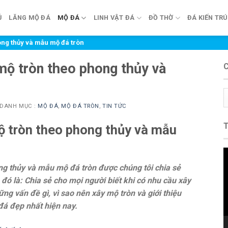
Ủ
LĂNG MỘ ĐÁ
MỘ ĐÁ
LINH VẬT ĐÁ
ĐỒ THỜ
ĐÁ KIẾN TR
ng thủy và mẫu mộ đá tròn
ộ tròn theo phong thủy và
C
m
DANH MỤC :
MỘ ĐÁ
,
MỘ ĐÁ TRÒN
,
TIN TỨC
 tròn theo phong thủy và mẫu
T
c
g thủy và mẫu mộ đá tròn được chúng tôi chia sẻ
V
 đó là: Chia sẻ cho mọi người biết khi có nhu cầu xây
g vấn đề gì, vì sao nên xây mộ tròn và giới thiệu
á đẹp nhất hiện nay.