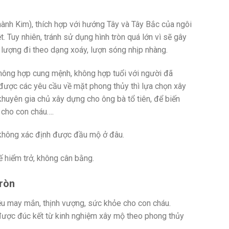
hành Kim), thích hợp với hướng Tây và Tây Bắc của ngôi
. Tuy nhiên, tránh sử dụng hình tròn quá lớn vì sẽ gây
 lượng đi theo dạng xoáy, lượn sóng nhịp nhàng.
hông hợp cung mệnh, không hợp tuổi với người đã
ược các yêu cầu về mặt phong thủy thì lựa chọn xây
huyên gia chủ xây dựng cho ông bà tổ tiên, để biến
 cho con cháu….
 không xác định được đầu mộ ở đâu.
 hiểm trở, không cân bằng.
tròn
ều may mắn, thịnh vượng, sức khỏe cho con cháu.
ược đúc kết từ kinh nghiệm xây mộ theo phong thủy