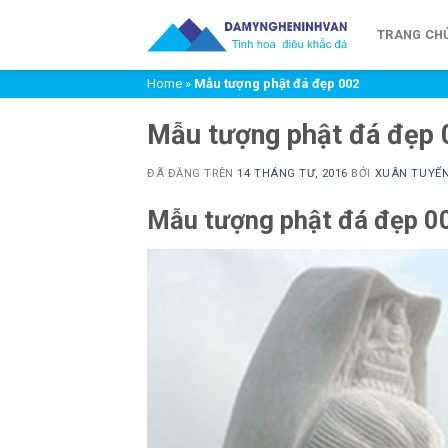
Chuyển
đến
TRANG CH
nội
Home
»
Mẫu tượng phật đá đẹp 002
dung
Mẫu tượng phật đá đẹp 
ĐÃ ĐĂNG TRÊN
14 THÁNG TƯ, 2016
BỞI
XUÂN TUYỂ
Mẫu tượng phật đá đẹp 0