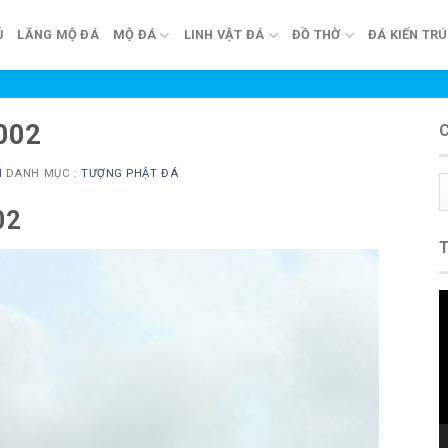
Ủ
LĂNG MỘ ĐÁ
MỘ ĐÁ
LINH VẬT ĐÁ
ĐỒ THỜ
ĐÁ KIẾN TR
002
N
DANH MỤC :
TƯỢNG PHẬT ĐÁ
C
m
02
T
c
V