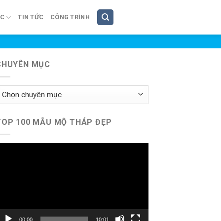
ÚC
TIN TỨC
CÔNG TRÌNH
CHUYÊN MỤC
huyên
ục
TOP 100 MẪU MỘ THÁP ĐẸP
rình
hơi
ideo
00:00
10:01