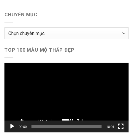
CHUYÊN MỤC
Chuyên
mục
TOP 100 MẪU MỘ THÁP ĐẸP
Trình
chơi
Video
00:00
10:01