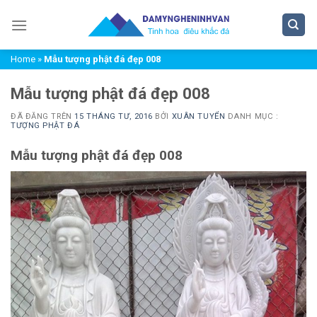
Chuyển
đến
nội
Home
»
Mẫu tượng phật đá đẹp 008
dung
Mẫu tượng phật đá đẹp 008
ĐÃ ĐĂNG TRÊN
15 THÁNG TƯ, 2016
BỞI
XUÂN TUYỂN
DANH MỤC :
TƯỢNG PHẬT ĐÁ
Mẫu tượng phật đá đẹp 008