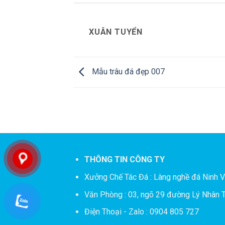
XUÂN TUYỂN
Mẫu trâu đá đẹp 007
THÔNG TIN CÔNG TY
Xưởng Chế Tác Đá :
Làng nghề đá Ninh V
Văn Phòng : 03, ngõ 29 đường Lý Nhân T
Điện Thoại - Zalo : 0904 805 727