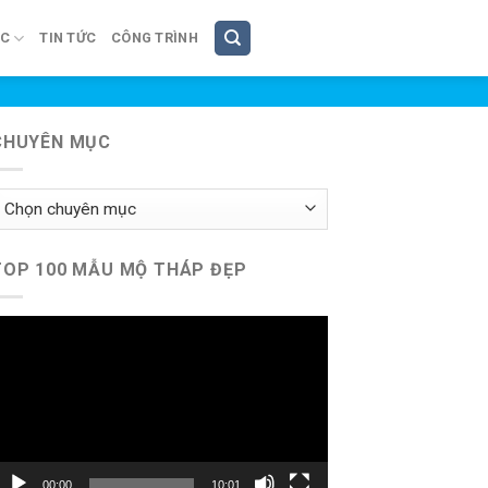
ÚC
TIN TỨC
CÔNG TRÌNH
CHUYÊN MỤC
huyên
ục
TOP 100 MẪU MỘ THÁP ĐẸP
rình
hơi
ideo
00:00
10:01