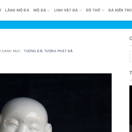
Ủ
LĂNG MỘ ĐÁ
MỘ ĐÁ
LINH VẬT ĐÁ
ĐỒ THỜ
ĐÁ KIẾN TR
N
DANH MỤC :
TƯỢNG ĐÁ
,
TƯỢNG PHẬT ĐÁ
C
m
T
c
V