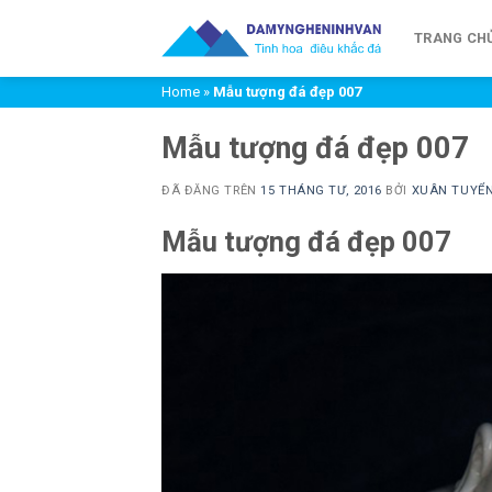
Chuyển
đến
TRANG CH
nội
Home
»
Mẫu tượng đá đẹp 007
dung
Mẫu tượng đá đẹp 007
ĐÃ ĐĂNG TRÊN
15 THÁNG TƯ, 2016
BỞI
XUÂN TUYỂ
Mẫu tượng đá đẹp 007