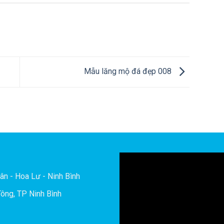
Mẫu lăng mộ đá đẹp 008
ân - Hoa Lư - Ninh Bình
ông, TP Ninh Bình