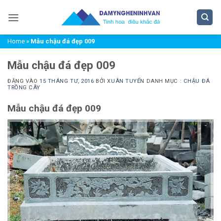
Bỏ
qua
nội
Home
»
Mẫu chậu đá đẹp 009
dung
Mẫu chậu đá đẹp 009
ĐĂNG VÀO
15 THÁNG TƯ, 2016
BỞI
XUÂN TUYỂN
DANH MỤC :
CHẬU ĐÁ
TRỒNG CÂY
Mẫu chậu đá đẹp 009