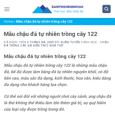
Chuyển
đến
nội
Home
»
Mẫu chậu đá tự nhiên trồng cây 122
dung
Mẫu chậu đá tự nhiên trồng cây 122
ĐÃ ĐĂNG TRÊN
5 THÁNG BA, 2020
BỞI
XUÂN TUYỂN
DANH MỤC :
CHẬU
ĐÁ TRỒNG CÂY
,
ĐÁ KIẾN TRÚC NHÀ THỜ
Mẫu chậu đá tự nhiên trồng cây 122
Mẫu chậu đá tự nhiên trồng cây 122 là những mẫu chậu
đá, bể đá được làm bằng đá tự nhiên nguyên khối, có độ
bền cao, màu sắc đa dạng, kích thước, hoa văn, kiểu dáng
đa dạng cho khách hàng lựa chọn.
Có thể nói đối với những người chơi cây cảnh, ang chậu đá
là thứ không thể thiếu làm tôn thêm giá trị, sự quý hiếm
của loại cây được trồng trong đó.