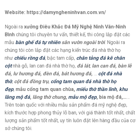
Website: https://damyngheninhvan.com.vn/
Ngoài ra
xưởng Điêu Khắc Đá Mỹ Nghệ Ninh Vân-Ninh
Bình
chúng tôi chuyên tư vấn, thiết kế, thi công lắp đặt các
mẫu
bàn ghế đá tự nhiên
sân vườn ngoài trời
. Ngoài ra
chúng tôi còn lắp đặt các hạng kiến trúc đá nhà thờ họ
như
chiếu rồng đá
, bậc tam cấp,
chân tảng đá kê chân
cột
nhà gỗ, lan can đá nhà thờ họ,
đá lát
,
lan can đá, bàn lễ
đá, lư hương đá, đèn đá, bát hương đá,
…
cột đá nhà
thờ
,
cột đá đồng trụ
,
cổng tam quan đá nhà thờ họ
đẹp
,
mẫu cổng tam quan chùa,
miếu thờ thần linh
,
khu
lăng mộ đá
,
lăng thờ chung
,
mẫu mộ đẹp
, bia mộ đá,…
…
Trên toàn quốc với nhiều mẫu sản phẩm đá mỹ nghệ đẹp,
kích thước hợp phong thủy lỗ ban, với giá thành tốt nhất, chất
lượng sản phẩm tốt nhất, uy tín luôn đặt lên hàng đầu của cơ
sở chúng tôi.