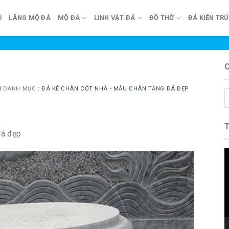
Ủ
LĂNG MỘ ĐÁ
MỘ ĐÁ
LINH VẬT ĐÁ
ĐỒ THỜ
ĐÁ KIẾN TR
N
DANH MỤC :
ĐÁ KÊ CHÂN CỘT NHÀ - MẪU CHÂN TẢNG ĐÁ ĐẸP
C
m
đá đẹp
T
c
V