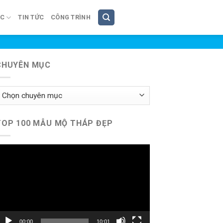
ÚC
TIN TỨC
CÔNG TRÌNH
CHUYÊN MỤC
huyên
ục
TOP 100 MẪU MỘ THÁP ĐẸP
rình
hơi
ideo
00:00
10:01