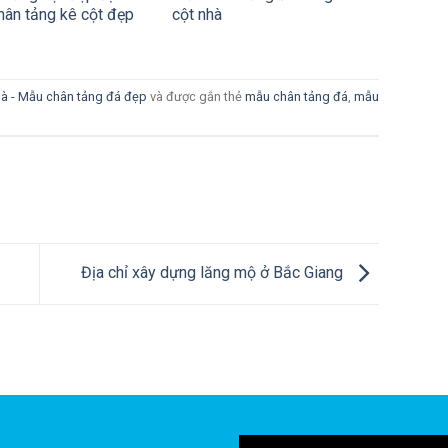
hân tảng kê cột đẹp
cột nhà
hà - Mẫu chân tảng đá đẹp
và được gắn thẻ
mẫu chân tảng đá
,
mẫu
Địa chỉ xây dựng lăng mộ ở Bắc Giang