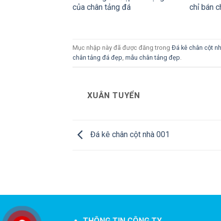
của chân tảng đá
chỉ bán c
Mục nhập này đã được đăng trong
Đá kê chân cột n
chân tảng đá đẹp
,
mẫu chân tảng đẹp
.
XUÂN TUYỂN
Đá kê chân cột nhà 001
THÔNG TIN CÔNG TY