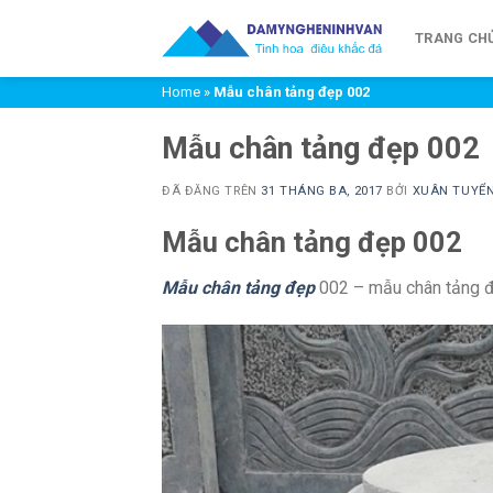
Chuyển
đến
TRANG CH
nội
Home
»
Mẫu chân tảng đẹp 002
dung
Mẫu chân tảng đẹp 002
ĐÃ ĐĂNG TRÊN
31 THÁNG BA, 2017
BỞI
XUÂN TUYỂ
Mẫu chân tảng đẹp 002
Mẫu chân tảng đẹp
002 – mẫu chân tảng 