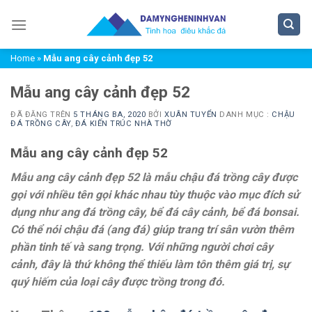
Chuyển
đến
nội
Home
»
Mẫu ang cây cảnh đẹp 52
dung
Mẫu ang cây cảnh đẹp 52
ĐÃ ĐĂNG TRÊN
5 THÁNG BA, 2020
BỞI
XUÂN TUYỂN
DANH MỤC :
CHẬU
ĐÁ TRỒNG CÂY
,
ĐÁ KIẾN TRÚC NHÀ THỜ
Mẫu ang cây cảnh đẹp 52
Mẫu ang cây cảnh đẹp 52 là mẫu chậu đá trồng cây được
gọi với nhiều tên gọi khác nhau tùy thuộc vào mục đích sử
dụng như ang đá trồng cây, bể đá cây cảnh, bể đá bonsai.
Có thể nói chậu đá (ang đá) giúp trang trí sân vườn thêm
phần tinh tế và sang trọng. Với những người chơi cây
cảnh, đây là thứ không thể thiếu làm tôn thêm giá trị, sự
quý hiếm của loại cây được trồng trong đó.