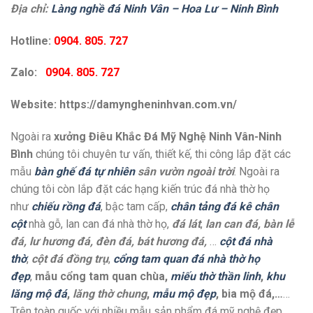
Địa chỉ:
Làng nghề đá Ninh Vân – Hoa Lư – Ninh Bình
Hotline:
0904. 805. 727
Zalo:
0904. 805. 727
Website: https://damyngheninhvan.com.vn/
Ngoài ra
xưởng Điêu Khắc Đá Mỹ Nghệ Ninh Vân-Ninh
Bình
chúng tôi chuyên tư vấn, thiết kế, thi công lắp đặt các
mẫu
bàn ghế đá tự nhiên
sân vườn ngoài trời
. Ngoài ra
chúng tôi còn lắp đặt các hạng kiến trúc đá nhà thờ họ
như
chiếu rồng đá
, bậc tam cấp,
chân tảng đá kê chân
cột
nhà gỗ, lan can đá nhà thờ họ,
đá lát
,
lan can đá, bàn lễ
đá, lư hương đá, đèn đá, bát hương đá,
…
cột đá nhà
thờ
,
cột đá đồng trụ
,
cổng tam quan đá nhà thờ họ
đẹp
,
mẫu cổng tam quan chùa,
miếu thờ thần linh
,
khu
lăng mộ đá
,
lăng thờ chung
,
mẫu mộ đẹp
, bia mộ đá,…
…
Trên toàn quốc với nhiều mẫu sản phẩm đá mỹ nghệ đẹp,