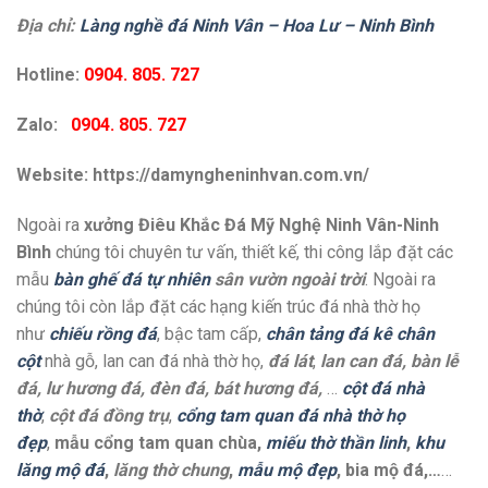
Địa chỉ:
Làng nghề đá Ninh Vân – Hoa Lư – Ninh Bình
Hotline:
0904. 805. 727
Zalo:
0904. 805. 727
Website: https://damyngheninhvan.com.vn/
Ngoài ra
xưởng Điêu Khắc Đá Mỹ Nghệ Ninh Vân-Ninh
Bình
chúng tôi chuyên tư vấn, thiết kế, thi công lắp đặt các
mẫu
bàn ghế đá tự nhiên
sân vườn ngoài trời
. Ngoài ra
chúng tôi còn lắp đặt các hạng kiến trúc đá nhà thờ họ
như
chiếu rồng đá
, bậc tam cấp,
chân tảng đá kê chân
cột
nhà gỗ, lan can đá nhà thờ họ,
đá lát
,
lan can đá, bàn lễ
đá, lư hương đá, đèn đá, bát hương đá,
…
cột đá nhà
thờ
,
cột đá đồng trụ
,
cổng tam quan đá nhà thờ họ
đẹp
,
mẫu cổng tam quan chùa,
miếu thờ thần linh
,
khu
lăng mộ đá
,
lăng thờ chung
,
mẫu mộ đẹp
, bia mộ đá,…
…