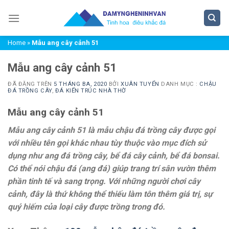
Chuyển
đến
nội
Home
»
Mẫu ang cây cảnh 51
dung
Mẫu ang cây cảnh 51
ĐÃ ĐĂNG TRÊN
5 THÁNG BA, 2020
BỞI
XUÂN TUYỂN
DANH MỤC :
CHẬU
ĐÁ TRỒNG CÂY
,
ĐÁ KIẾN TRÚC NHÀ THỜ
Mẫu ang cây cảnh 51
Mẫu ang cây cảnh 51 là mẫu chậu đá trồng cây được gọi
với nhiều tên gọi khác nhau tùy thuộc vào mục đích sử
dụng như ang đá trồng cây, bể đá cây cảnh, bể đá bonsai.
Có thể nói chậu đá (ang đá) giúp trang trí sân vườn thêm
phần tinh tế và sang trọng. Với những người chơi cây
cảnh, đây là thứ không thể thiếu làm tôn thêm giá trị, sự
quý hiếm của loại cây được trồng trong đó.