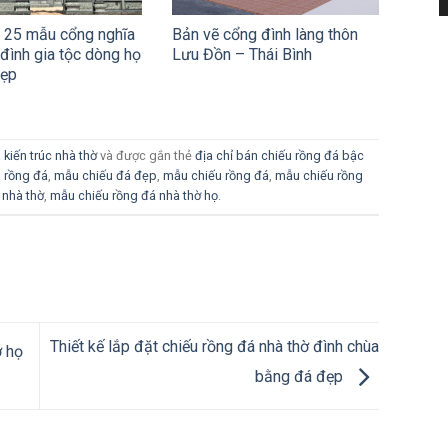
u 25 mẫu cổng nghĩa
Bản vẽ cổng đình làng thôn
 đình gia tộc dòng họ
Lưu Đồn – Thái Bình
đẹp
 kiến trúc nhà thờ
và được gắn thẻ
địa chỉ bán chiếu rồng đá bậc
u rồng đá
,
mẫu chiếu đá đẹp
,
mẫu chiếu rồng đá
,
mẫu chiếu rồng
 nhà thờ
,
mẫu chiếu rồng đá nhà thờ họ
.
Thiết kế lắp đặt chiếu rồng đá nhà thờ đình chùa
ờ họ
bằng đá đẹp