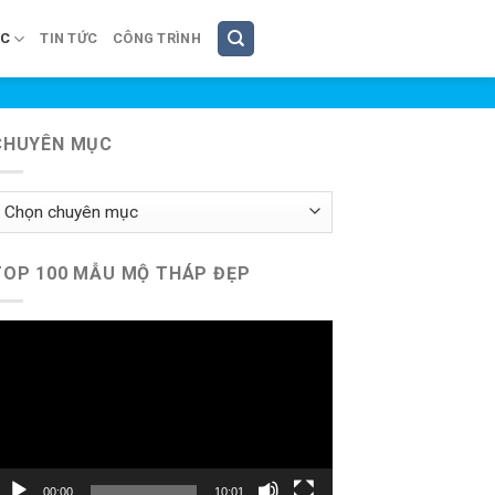
ÚC
TIN TỨC
CÔNG TRÌNH
CHUYÊN MỤC
huyên
ục
TOP 100 MẪU MỘ THÁP ĐẸP
rình
hơi
ideo
00:00
10:01