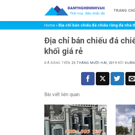
Chuyển
đến
TRANG CH
nội
Home
»
Địa chỉ bán chiếu đá chiếu rồng đá nhà t
dung
Địa chỉ bán chiếu đá chi
khối giá rẻ
ĐÃ ĐĂNG TRÊN
25 THÁNG MƯỜI HAI, 2019
BỞI
XUÂN
Bài viết liên quan: