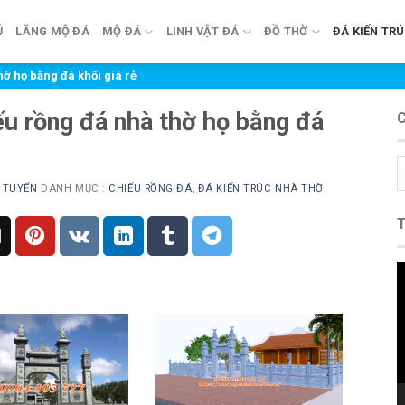
Ủ
LĂNG MỘ ĐÁ
MỘ ĐÁ
LINH VẬT ĐÁ
ĐỒ THỜ
ĐÁ KIẾN TR
hờ họ bằng đá khối giá rẻ
ếu rồng đá nhà thờ họ bằng đá
C
m
 TUYỂN
DANH MỤC :
CHIẾU RỒNG ĐÁ
,
ĐÁ KIẾN TRÚC NHÀ THỜ
T
c
V