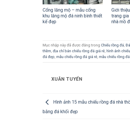
Cổng lăng mộ – mẫu cổng
Giới thiệ
khu lăng mộ đá ninh bình thiết
trang gia
kế đẹp
nhà mồ 
Mục nhập này đã được đăng trong
Chiếu rồng đá
,
Đá
thềm
,
địa chỉ bán chiếu rồng đá giá rẻ
,
hình ảnh chiế
đá đẹp
,
mẫu chiếu rồng đá giá rẻ
,
mẫu chiếu rồng đá
XUÂN TUYỂN
Hình ảnh 15 mẫu chiếu rồng đá nhà th
bằng đá khối đẹp