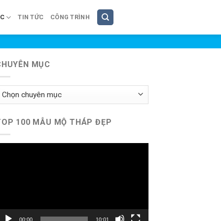
ÚC
TIN TỨC
CÔNG TRÌNH
CHUYÊN MỤC
huyên
ục
TOP 100 MẪU MỘ THÁP ĐẸP
rình
hơi
ideo
00:00
10:01