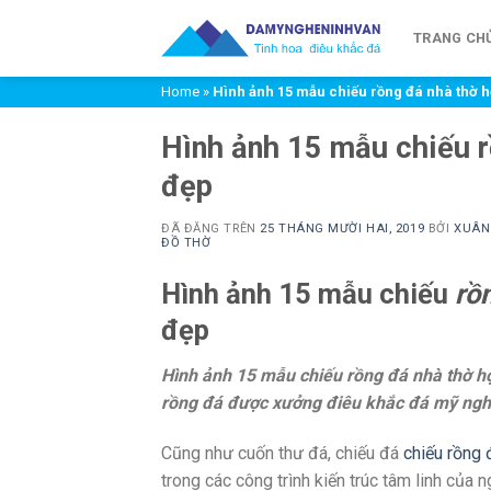
Chuyển
đến
TRANG CH
nội
Home
»
Hình ảnh 15 mẫu chiếu rồng đá nhà thờ h
dung
Hình ảnh 15 mẫu chiếu r
đẹp
ĐÃ ĐĂNG TRÊN
25 THÁNG MƯỜI HAI, 2019
BỞI
XUÂN
ĐỒ THỜ
Hình ảnh 15 mẫu chiếu
rồ
đẹp
Hình ảnh 15 mẫu chiếu rồng đá nhà thờ h
rồng đá được xưởng điêu khắc đá mỹ nghệ
Cũng như cuốn thư đá, chiếu đá
chiếu rồng 
trong các công trình kiến trúc tâm linh của 