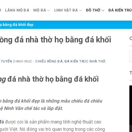
Ủ
LĂNG MỘ ĐÁ
MỘ ĐÁ
LINH VẬT ĐÁ
ĐỒ THỜ
ĐÁ KIẾN TR
ọ bằng đá khối đẹp
ồng đá nhà thờ họ bằng đá khối
C
m
 TUYỂN
DANH MỤC :
CHIẾU RỒNG ĐÁ
,
ĐÁ KIẾN TRÚC NHÀ THỜ
,
ng
đá nhà thờ họ bằng đá khối
T
c
ọ bằng đá khối đẹp là những mẫu chiếu đá chiếu
V
 Ninh Vân chế tác và lắp đặt.
đá
được coi là sản phẩm mang tính nghệ thuật cao
người Việt. Nó đóng vai trò quan trọng trong các công