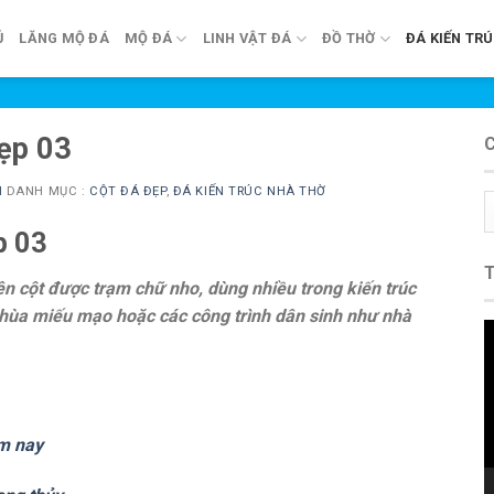
Ủ
LĂNG MỘ ĐÁ
MỘ ĐÁ
LINH VẬT ĐÁ
ĐỒ THỜ
ĐÁ KIẾN TR
đẹp 03
N
DANH MỤC :
CỘT ĐÁ ĐẸP
,
ĐÁ KIẾN TRÚC NHÀ THỜ
C
m
p 03
ên cột được trạm chữ nho, dùng nhiều trong kiến trúc
chùa miếu mạo hoặc các công trình dân sinh như nhà
T
c
V
ăm nay