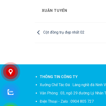
XUÂN TUYỂN
Cột đồng trụ đẹp nhất 02
THÔNG TIN CÔNG TY
Xưởng Chế Tác Đá :
Làng nghề đá Ninh V
Văn Phòng : 03, ngõ 29 đường Lý Nhân T
Điện Thoại - Zalo : 0904 805 727