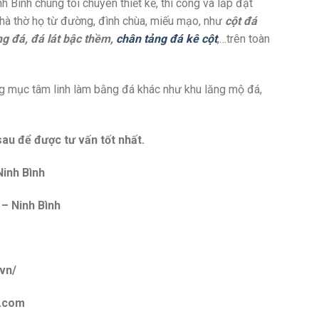
ình chúng tôi chuyên thiết kế, thi công và lắp đặt
 nhà thờ họ từ đường, đình chùa, miếu mạo, như
cột đá
ng đá, đá lát bậc thềm,
chân tảng đá kê cột
,…trên toàn
ạng mục tâm linh làm bằng đá khác như khu lăng mộ đá,
sau để được tư vấn tốt nhất.
inh Bình
 – Ninh Bình
vn/
l.com