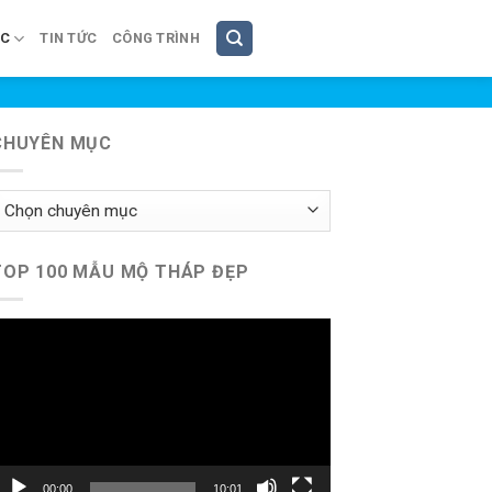
ÚC
TIN TỨC
CÔNG TRÌNH
CHUYÊN MỤC
huyên
ục
TOP 100 MẪU MỘ THÁP ĐẸP
rình
hơi
ideo
00:00
10:01