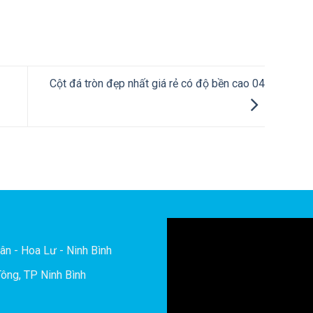
Cột đá tròn đẹp nhất giá rẻ có độ bền cao 04
ân - Hoa Lư - Ninh Bình
ông, TP Ninh Bình