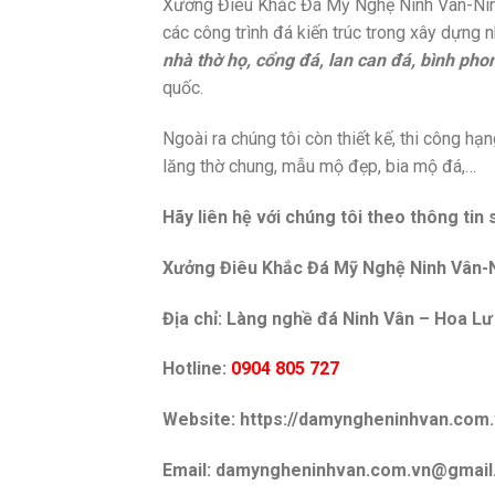
Xưởng Điêu Khắc Đá Mỹ Nghệ Ninh Vân-Ninh B
các công trình đá kiến trúc trong xây dựng
nhà thờ họ, cổng đá, lan can đá, bình pho
quốc.
Ngoài ra chúng tôi còn thiết kế, thi công h
lăng thờ chung, mẫu mộ đẹp, bia mộ đá,…
Hãy liên hệ với chúng tôi theo thông tin 
Xưởng Điêu Khắc Đá Mỹ Nghệ Ninh Vân-N
Địa chỉ: Làng nghề đá Ninh Vân – Hoa Lư
Hotline:
0904 805 727
Website: https://damyngheninhvan.com.
Email: damyngheninhvan.com.vn@gmai