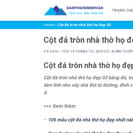
Chuyển
đến
TRANG CH
nội
Home
»
Cột đá tròn nhà thờ họ đẹp 03
dung
Cột đá tròn nhà thờ họ 
ĐÃ ĐĂNG TRÊN
19 THÁNG TƯ, 2019
BỞI
XUÂN TUYỂ
Cột đá tròn nhà thờ họ đẹ
Cột đá tròn nhà thờ họ đẹp 03
bằng đá, tr
tâm linh như xây nhà thờ từ đường, đình 
ở.
>>> Xem thêm
–
105 mẫu cột đá nhà thờ họ đẹp nhất n