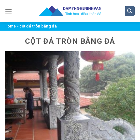
Chuyển
đến
nội
Home
»
cột đá tròn bằng đá
dung
CỘT ĐÁ TRÒN BẰNG ĐÁ