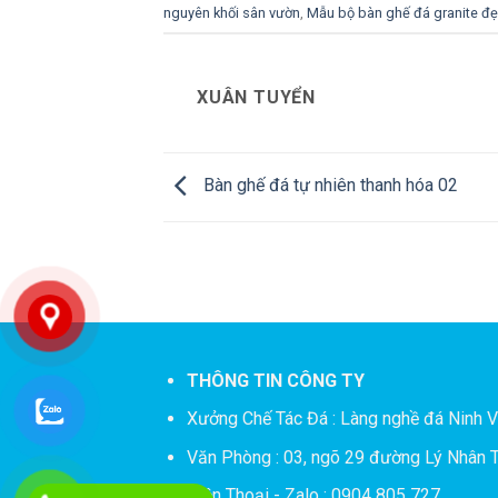
nguyên khối sân vườn
,
Mẫu bộ bàn ghế đá granite đ
XUÂN TUYỂN
Bàn ghế đá tự nhiên thanh hóa 02
THÔNG TIN CÔNG TY
Xưởng Chế Tác Đá :
Làng nghề đá Ninh V
Văn Phòng : 03, ngõ 29 đường Lý Nhân T
Điện Thoại - Zalo : 0904 805 727