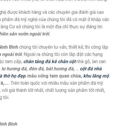
nghệ được khách hàng và các chuyên gia đánh giá cao
 phẩm đá mỹ nghệ của chúng tôi đã có mặt ở khắp các
ằng Cơ sở chúng tôi là một địa chỉ thực sự đáng tin
hiên sân vườn ngoài trời
.
inh Bình
chúng tôi chuyên tư vấn, thiết kế, thi công lắp
 ngoài trời
. Ngoài ra chúng tôi còn lắp đặt các hạng
bậc tam cấp,
chân tảng đá kê chân cột
nhà gỗ, lan can
á, lư hương đá, đèn đá, bát hương đá,
…
cột đá nhà
à thờ họ đẹp
,
mẫu cổng tam quan chùa,
khu lăng mộ
đá,…
…Trên toàn quốc với nhiều mẫu sản phẩm đá mỹ
 với giá thành tốt nhất, chất lượng sản phẩm tốt nhất,
 tôi.
inh Bình