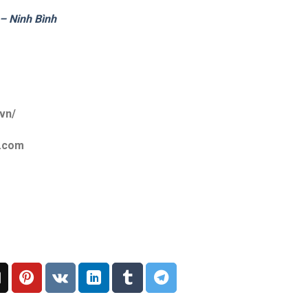
– Ninh Bình
vn/
l.com