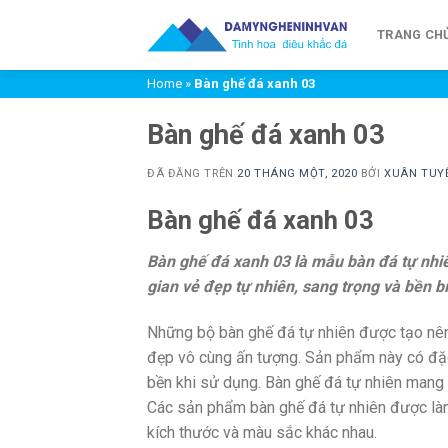
Chuyển
đến
TRANG CH
nội
Home
»
Bàn ghế đá xanh 03
dung
Bàn ghế đá xanh 03
ĐÃ ĐĂNG TRÊN
20 THÁNG MỘT, 2020
BỞI
XUÂN TUY
Bàn ghế đá xanh 03
Bàn ghế đá xanh 03 là mẫu bàn đá tự nhiê
gian vẻ đẹp tự nhiên, sang trọng và bền bỉ
Những bộ bàn ghế đá tự nhiên được tạo nên
đẹp vô cùng ấn tượng. Sản phẩm này có đặc
bền khi sử dụng. Bàn ghế đá tự nhiên mang
Các sản phẩm bàn ghế đá tự nhiên được làm
kích thước và màu sắc khác nhau.