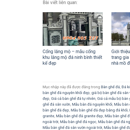
Bài viết liên quan:
Cổng lăng mộ – mẫu cổng
Giới thiệ
khu lăng mộ đá ninh bình thiết
trang gia
kế đẹp
nhà mồ 
Mục nhập này đã được đăng trong
Bàn ghế đá
,
Đá ki
bàn ghế đá nguyên khối đẹp
,
giá bộ bàn ghế đá sân
đẹp
,
Giá cả bàn ghế đá tự nhiên
,
Giá cả mẫu bộ bàn 
ghế đá sân vườn
,
Mẫu bàn đá nguyên khối
,
Mẫu bàn đ
bàn ghế đá đẹp
,
Mẫu bàn ghế đá đẹp bằng đá khối
,
granite
,
Mẫu bàn ghế đá granite đẹp
,
Mẫu bàn ghế đá
ngoài trời
,
Mẫu bàn ghế đá ngọc
,
Mẫu bàn ghế đá ng
Mẫu bàn ghế đá sân vườn ngoài trời
,
Mẫu bàn ghế đá