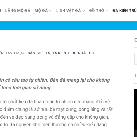
Ủ
LĂNG MỘ ĐÁ
MỘ ĐÁ
LINH VẬT ĐÁ
ĐỒ THỜ
ĐÁ KIẾN TR
ỂN
DANH MỤC :
BÀN GHẾ ĐÁ
,
ĐÁ KIẾN TRÚC NHÀ THỜ
C
m
n có cấu tạo tự nhiên. Bàn đá mang lại cho không
 theo thời gian sử dụng.
T
c
 từ chất liệu đá hoàn toàn tự nhiên nên mang đến vẻ
V
 điểm chung là sở hữu bề mặt cứng, bóng láng và rất
 đến vẻ đẹp sang trọng và đẳng cấp cho không gian.
 từ đá nguyên khối nên thường có nhiều kiểu dáng,