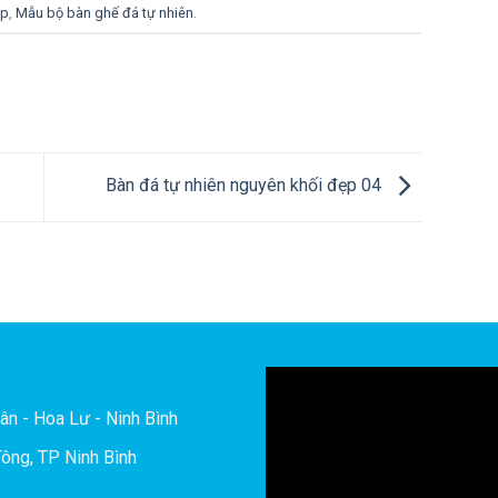
ẹp
,
Mẫu bộ bàn ghế đá tự nhiên
.
Bàn đá tự nhiên nguyên khối đẹp 04
ân - Hoa Lư - Ninh Bình
ông, TP Ninh Bình