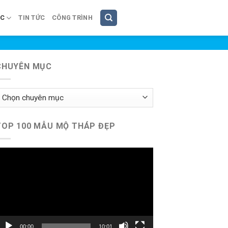
ÚC
TIN TỨC
CÔNG TRÌNH
CHUYÊN MỤC
huyên
ục
TOP 100 MẪU MỘ THÁP ĐẸP
rình
hơi
ideo
00:00
10:01