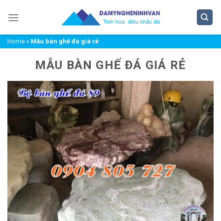
Chuyển
đến
nội
Home
»
Mẫu bàn ghế đá giá rẻ
dung
MẪU BÀN GHẾ ĐÁ GIÁ RẺ