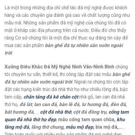
Là một trong những địa chỉ chế tác đá mỹ nghệ được khách
hàng và các chuyên gia đánh giá cao về chất lượng cũng như
mẫu mã. Những sản phẩm đá mỹ nghệ của chúng tôi đã có
mặt ở khắp các địa phương trên cả nước. Điều đó cho thấy
rằng Cơ sở chúng tôi là một địa chỉ thực sự đáng tin cậy để
mua các sản phẩm
bàn ghế đá tự nhiên sân vườn ngoài
trời
.
Xưởng Điêu Khắc Đá Mỹ Nghệ Ninh Vân-Ninh Bình
chúng
tôi chuyên tư vấn, thiết kế, thi công lắp đặt các mẫu
bàn ghế
đá tự nhiên sân vườn ngoài trời
. Ngoài ra chúng tôi còn lắp
đặt các hạng kiến trúc đá nhà thờ họ như chiếu rồng đá, bậc
tam cấp,
chân tảng đá kê chân cột
nhà gỗ, lan can đá nhà
thờ họ,
đá lát
,
lan can đá, bàn lễ đá, lư hương đá, đèn đá,
bát hương đá,
…
cột đá nhà thờ
,
cột đá đồng trụ
,
cổng tam
quan đá nhà thờ họ đẹp
,
mẫu cổng tam quan chùa,
khu
lăng mộ đá
,
lăng thờ chung
,
mẫu mộ đẹp
, bia mộ đá,…
…
Trên toàn quốc với nhiều mẫu sản phẩm đá mỹ nghệ đẹp,