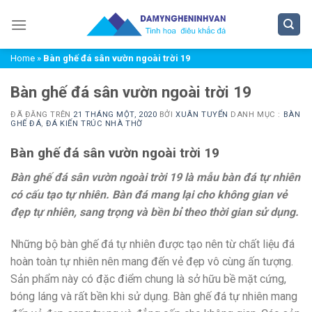
Chuyển
đến
nội
Home
»
Bàn ghế đá sân vườn ngoài trời 19
dung
Bàn ghế đá sân vườn ngoài trời 19
ĐÃ ĐĂNG TRÊN
21 THÁNG MỘT, 2020
BỞI
XUÂN TUYỂN
DANH MỤC :
BÀN
GHẾ ĐÁ
,
ĐÁ KIẾN TRÚC NHÀ THỜ
Bàn ghế đá sân vườn ngoài trời 19
Bàn ghế đá sân vườn ngoài trời 19 là mẫu bàn đá tự nhiên
có cấu tạo tự nhiên. Bàn đá mang lại cho không gian vẻ
đẹp tự nhiên, sang trọng và bền bỉ theo thời gian sử dụng.
Những bộ bàn ghế đá tự nhiên được tạo nên từ chất liệu đá
hoàn toàn tự nhiên nên mang đến vẻ đẹp vô cùng ấn tượng.
Sản phẩm này có đặc điểm chung là sở hữu bề mặt cứng,
bóng láng và rất bền khi sử dụng. Bàn ghế đá tự nhiên mang