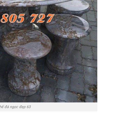
hế đá ngọc đẹp 63