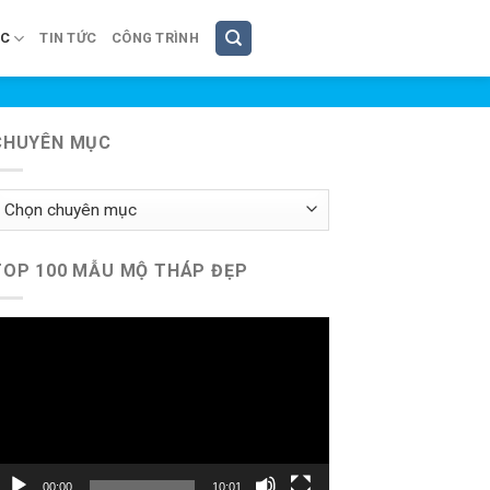
ÚC
TIN TỨC
CÔNG TRÌNH
CHUYÊN MỤC
huyên
ục
TOP 100 MẪU MỘ THÁP ĐẸP
rình
hơi
ideo
00:00
10:01