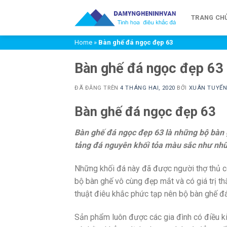
Chuyển
đến
TRANG CH
nội
Home
»
Bàn ghế đá ngọc đẹp 63
dung
Bàn ghế đá ngọc đẹp 63
ĐÃ ĐĂNG TRÊN
4 THÁNG HAI, 2020
BỞI
XUÂN TUYỂ
Bàn ghế đá ngọc đẹp 63
Bàn ghế đá ngọc đẹp 63
l
à những bộ bàn 
tảng đá nguyên khối tỏa màu sắc như nhữ
Những khối đá này đã được người thợ thủ cô
bộ bàn ghế vô cùng đẹp mắt và có giá trị t
thuật điêu khắc phức tạp nên bộ bàn ghế đá
Sản phẩm luôn được các gia đình có điều ki