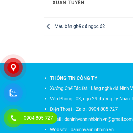
XUÂN TUYỂN
Mẫu bàn ghế đá ngọc 62
THÔNG TIN CÔNG TY
Xưởng Chế Tác Đá :
Làng nghề đá Ninh V
Văn Phòng : 03, ngõ 29 đường Lý Nhân T
Điện Thoại - Zalo : 0904 805 727
0904 805 727
Email : daninhvanninhbinh.vn@gmail.com
Website : daninhvanninhbinh.vn