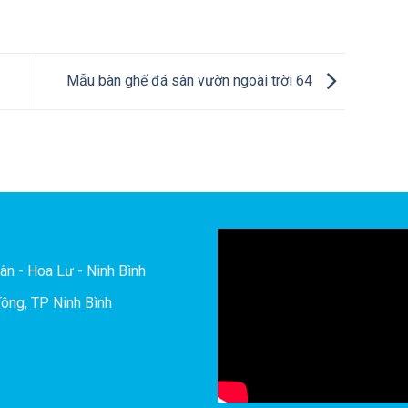
Mẫu bàn ghế đá sân vườn ngoài trời 64
ân - Hoa Lư - Ninh Bình
ông, TP Ninh Bình