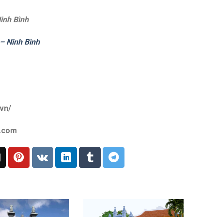
inh Bình
– Ninh Bình
vn/
l.com