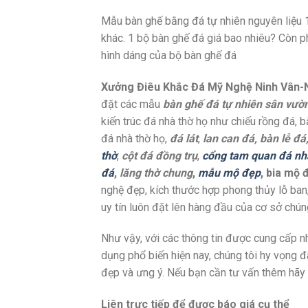
Mẫu bàn ghế bằng đá tự nhiên nguyên liệu 
khác. 1 bộ bàn ghế đá giá bao nhiêu? Còn phả
hình dáng của bộ bàn ghế đá
Xưởng Điêu Khắc Đá Mỹ Nghệ Ninh Vân-N
đặt các mẫu
bàn ghế đá tự nhiên sân vườn
kiến trúc đá nhà thờ họ như chiếu rồng đá, 
đá nhà thờ họ,
đá lát
,
lan can đá, bàn lễ đ
thờ
,
cột đá đồng trụ
,
cổng tam quan đá nh
đá
,
lăng thờ chung
,
mẫu mộ đẹp
, bia mộ 
nghệ đẹp, kích thước hợp phong thủy lỗ ban,
uy tín luôn đặt lên hàng đầu của cơ sở chúng
Như vậy, với các thông tin được cung cấp 
dụng phổ biến hiện nay, chúng tôi hy vọng 
đẹp và ưng ý. Nếu bạn cần tư vấn thêm hãy l
Liên trực tiếp để được báo giá cụ thể