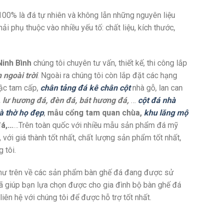
100% là đá tự nhiên và không lẫn những nguyên liệu
i phụ thuộc vào nhiều yếu tố: chất liệu, kích thước,
inh Bình
chúng tôi chuyên tư vấn, thiết kế, thi công lắp
 ngoài trời
. Ngoài ra chúng tôi còn lắp đặt các hạng
bậc tam cấp,
chân tảng đá kê chân cột
nhà gỗ, lan can
á, lư hương đá, đèn đá, bát hương đá,
…
cột đá nhà
à thờ họ đẹp
,
mẫu cổng tam quan chùa,
khu lăng mộ
đá,…
…Trên toàn quốc với nhiều mẫu sản phẩm đá mỹ
 với giá thành tốt nhất, chất lượng sản phẩm tốt nhất,
 tôi.
như trên về các sản phẩm bàn ghế đá đang được sử
đã giúp bạn lựa chọn được cho gia đình bộ bàn ghế đá
iên hệ với chúng tôi để được hỗ trợ tốt nhất.