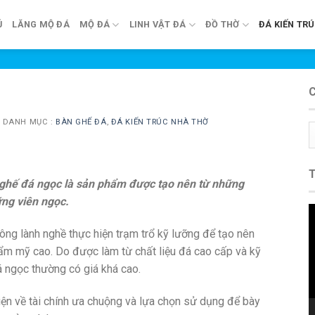
Ủ
LĂNG MỘ ĐÁ
MỘ ĐÁ
LINH VẬT ĐÁ
ĐỒ THỜ
ĐÁ KIẾN TR
N
DANH MỤC :
BÀN GHẾ ĐÁ
,
ĐÁ KIẾN TRÚC NHÀ THỜ
C
m
ghế đá ngọc là sản phẩm được tạo nên từ những
ng viên ngọc.
T
c
ng lành nghề thực hiện trạm trổ kỹ lưỡng để tạo nên
V
hẩm mỹ cao. Do được làm từ chất liệu đá cao cấp và kỹ
 ngọc thường có giá khá cao.
ện về tài chính ưa chuộng và lựa chọn sử dụng để bày