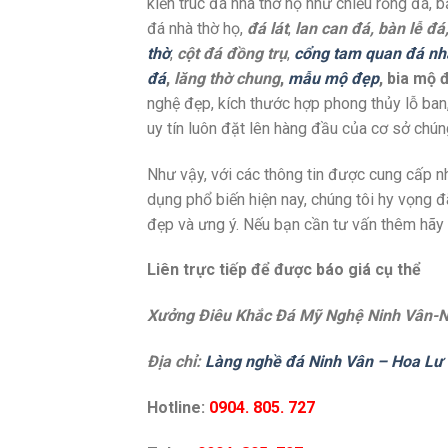
kiến trúc đá nhà thờ họ như chiếu rồng đá, 
đá nhà thờ họ,
đá lát
,
lan can đá, bàn lễ đ
thờ
,
cột đá đồng trụ
,
cổng tam quan đá nh
đá
,
lăng thờ chung
,
mẫu mộ đẹp
, bia mộ 
nghệ đẹp, kích thước hợp phong thủy lỗ ban,
uy tín luôn đặt lên hàng đầu của cơ sở chúng
Như vậy, với các thông tin được cung cấp 
dụng phổ biến hiện nay, chúng tôi hy vọng 
đẹp và ưng ý. Nếu bạn cần tư vấn thêm hãy l
Liên trực tiếp để được báo giá cụ thể
Xưởng Điêu Khắc Đá Mỹ Nghệ Ninh Vân-N
Địa chỉ:
Làng nghề đá Ninh Vân – Hoa Lư 
Hotline:
0904. 805. 727