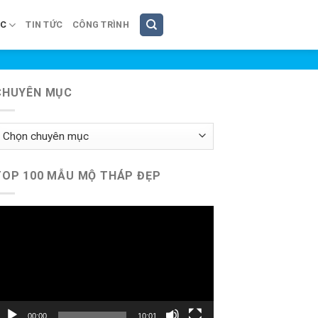
ÚC
TIN TỨC
CÔNG TRÌNH
CHUYÊN MỤC
huyên
ục
TOP 100 MẪU MỘ THÁP ĐẸP
rình
hơi
ideo
00:00
10:01