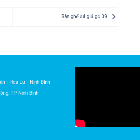
Bàn ghế đá giả gỗ 39
ân - Hoa Lư - Ninh Bình
ông, TP Ninh Bình