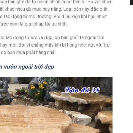
ủa bàn ghế đá tự nhiên chính là sự bền bỉ. So với nhiều
 tiết khác nhau dù mưa hay nắng. Loại bàn này đặc biệt
o tác động từ môi trường. Với điều kiện khí hậu nhiệt
ược xem là giải pháp tối ưu nhất.
t bị tác động từ lực va đập, bộ bàn ghế đá ngoài trời
 thay mới. Bởi vì chẳng mấy khi bị hỏng hóc, nứt vỡ. Trừ
 do bạn mua phải hàng nhái.
n vườn ngoài trời đẹp