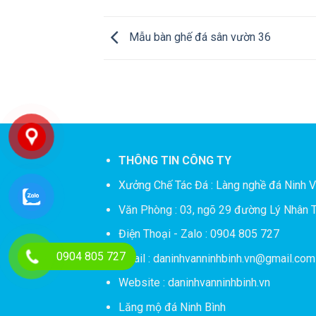
Mẫu bàn ghế đá sân vườn 36
THÔNG TIN CÔNG TY
Xưởng Chế Tác Đá :
Làng nghề đá Ninh V
Văn Phòng : 03, ngõ 29 đường Lý Nhân T
Điện Thoại - Zalo : 0904 805 727
0904 805 727
Email : daninhvanninhbinh.vn@gmail.com
Website : daninhvanninhbinh.vn
Lăng mộ đá Ninh Bình