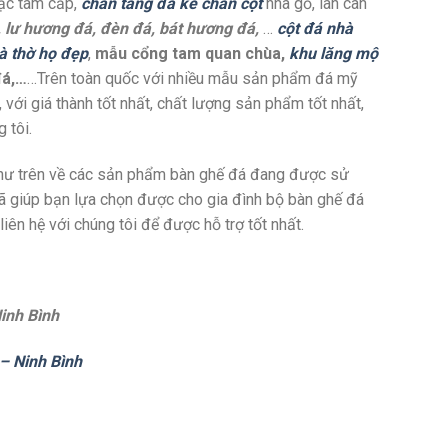
bậc tam cấp,
chân tảng đá kê chân cột
nhà gỗ, lan can
á, lư hương đá, đèn đá, bát hương đá,
…
cột đá nhà
à thờ họ đẹp
,
mẫu cổng tam quan chùa,
khu lăng mộ
đá,…
…Trên toàn quốc với nhiều mẫu sản phẩm đá mỹ
 với giá thành tốt nhất, chất lượng sản phẩm tốt nhất,
 tôi.
như trên về các sản phẩm bàn ghế đá đang được sử
đã giúp bạn lựa chọn được cho gia đình bộ bàn ghế đá
iên hệ với chúng tôi để được hỗ trợ tốt nhất.
inh Bình
– Ninh Bình