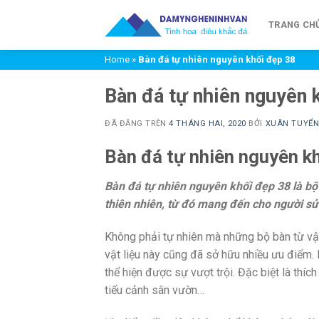
Chuyển
đến
TRANG CH
nội
Home
»
Bàn đá tự nhiên nguyên khối đẹp 38
dung
Bàn đá tự nhiên nguyên 
ĐÃ ĐĂNG TRÊN
4 THÁNG HAI, 2020
BỞI
XUÂN TUYỂ
Bàn đá tự nhiên nguyên k
Bàn đá tự nhiên nguyên khối đẹp 38 là b
thiên nhiên, từ đó mang đến cho người s
Không phải tự nhiên mà những bộ bàn từ vật
vật liệu này cũng đã sở hữu nhiều ưu điểm. 
thể hiện được sự vượt trội. Đặc biệt là thí
tiểu cảnh sân vườn…