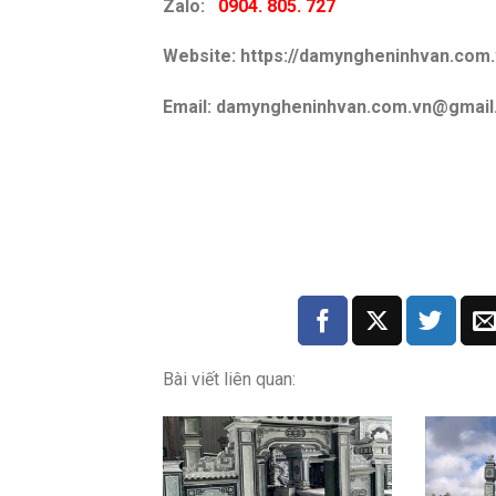
Zalo:
0904. 805. 727
Website: https://damyngheninhvan.com.
Email: damyngheninhvan.com.vn@gmai
Bài viết liên quan: