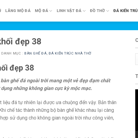
Ủ
LĂNG MỘ ĐÁ
MỘ ĐÁ
LINH VẬT ĐÁ
ĐỒ THỜ
ĐÁ KIẾN TR
khối đẹp 38
N
DANH MỤC :
BÀN GHẾ ĐÁ
,
ĐÁ KIẾN TRÚC NHÀ THỜ
C
m
hối đẹp 38
ộ bàn ghế đá ngoài trời mang một vẻ đẹp đạm chất
ử dụng những không gian cực kỳ mộc mạc.
T
c
 liệu đá tự nhiên lại được ưa chuộng đến vậy. Bản thân
V
Khi chế tác thành những bộ bàn ghế khác nhau lại càng
ch hợp sử dụng cho không gian ngoài trời như công viên,