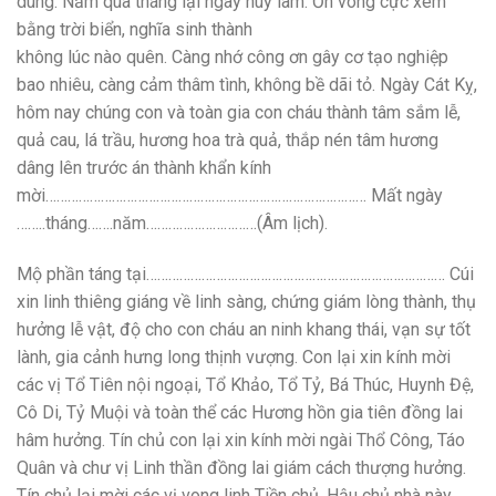
dung. Năm qua tháng lại ngày húy lâm. Ơn võng cực xem
bằng trời biển, nghĩa sinh thành
không lúc nào quên. Càng nhớ công ơn gây cơ tạo nghiệp
bao nhiêu, càng cảm thâm tình, không bề dãi tỏ. Ngày Cát Kỵ,
hôm nay chúng con và toàn gia con cháu thành tâm sắm lễ,
quả cau, lá trầu, hương hoa trà quả, thắp nén tâm hương
dâng lên trước án thành khẩn kính
mời…………………………………………………………………………… Mất ngày
……..tháng…….năm…………………………(Âm lịch).
Mộ phần táng tại……………………………………………………………………… Cúi
xin linh thiêng giáng về linh sàng, chứng giám lòng thành, thụ
hưởng lễ vật, độ cho con cháu an ninh khang thái, vạn sự tốt
lành, gia cảnh hưng long thịnh vượng. Con lại xin kính mời
các vị Tổ Tiên nội ngoại, Tổ Khảo, Tổ Tỷ, Bá Thúc, Huynh Đệ,
Cô Di, Tỷ Muội và toàn thể các Hương hồn gia tiên đồng lai
hâm hưởng. Tín chủ con lại xin kính mời ngài Thổ Công, Táo
Quân và chư vị Linh thần đồng lai giám cách thượng hưởng.
Tín chủ lại mời các vị vong linh Tiền chủ, Hậu chủ nhà này,