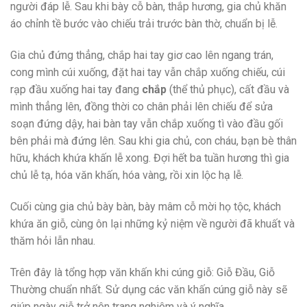
người đáp lễ. Sau khi bày cỗ bàn, thắp hương, gia chủ khăn
áo chỉnh tề bước vào chiếu trải trước bàn thờ, chuẩn bị lễ.
Gia chủ đứng thẳng, chắp hai tay giơ cao lên ngang trán,
cong mình cúi xuống, đặt hai tay vẫn chắp xuống chiếu, cúi
rạp đầu xuống hai tay đang
chắp
(thể thủ phục), cất đầu và
mình thẳng lên, đồng thời co chân phải lên chiếu để sửa
soạn đứng dậy, hai bàn tay vẫn chắp xuống tì vào đầu gối
bên phải mà đứng lên. Sau khi gia chủ, con cháu, bạn bè thân
hữu, khách khứa khấn lễ xong. Đợi hết ba tuần hương thì gia
chủ lễ tạ, hóa văn khấn, hóa vàng, rồi xin lộc hạ lễ.
Cuối cùng gia chủ bày bàn, bày mâm cỗ mời họ tộc, khách
khứa ăn giỗ, cùng ôn lại những kỷ niệm về người đã khuất và
thăm hỏi lẫn nhau.
Trên đây là tổng hợp văn khấn khi cúng giỗ: Giỗ Đầu, Giỗ
Thường chuẩn nhất. Sử dụng các văn khấn cúng giỗ này sẽ
giúp ngày giỗ trở nên trang nghiêm và ý nghĩa.