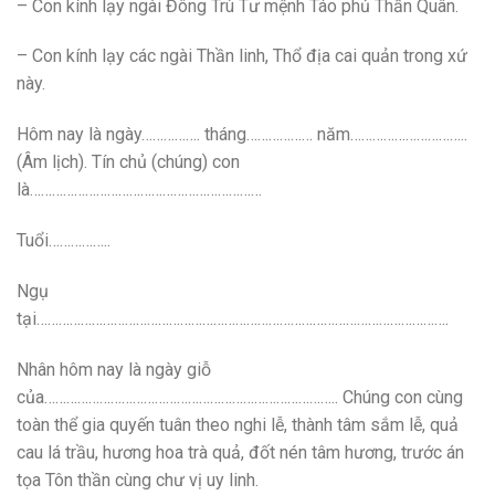
– Con kính lạy ngài Đông Trù Tư mệnh Táo phủ Thần Quân.
– Con kính lạy các ngài Thần linh, Thổ địa cai quản trong xứ
này.
Hôm nay là ngày……………. tháng……………… năm…………………………..
(Âm lịch). Tín chủ (chúng) con
là………………………………………………………
Tuổi……………..
Ngụ
tại………………………………………………………………………………………………….
Nhân hôm nay là ngày giỗ
của…………………………………………………………………….. Chúng con cùng
toàn thể gia quyến tuân theo nghi lễ, thành tâm sắm lễ, quả
cau lá trầu, hương hoa trà quả, đốt nén tâm hương, trước án
tọa Tôn thần cùng chư vị uy linh.