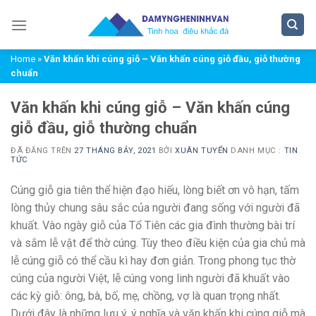
Chuyển
đến
nội
Home
»
Văn khấn khi cúng giỗ – Văn khấn cúng giỗ đầu, giỗ thường
dung
chuẩn
Văn khấn khi cúng giỗ – Văn khấn cúng
giỗ đầu, giỗ thường chuẩn
ĐÃ ĐĂNG TRÊN
27 THÁNG BẢY, 2021
BỞI
XUÂN TUYỂN
DANH MỤC :
TIN
TỨC
Cúng giỗ gia tiên thể hiện đạo hiếu, lòng biết ơn vô hạn, tấm
lòng thủy chung sâu sắc của người đang sống với người đã
khuất. Vào ngày giỗ của Tổ Tiên các gia đình thường bài trí
và sắm lễ vật để thờ cúng. Tùy theo điều kiện của gia chủ mà
lễ cúng giỗ có thể cầu kì hay đơn giản. Trong phong tục thờ
cúng của người Việt, lễ cúng vong linh người đã khuất vào
các kỳ giỗ: ông, bà, bố, mẹ, chồng, vợ là quan trọng nhất.
Dưới đây là những lưu ý, ý nghĩa và văn khấn khi cúng giỗ mà