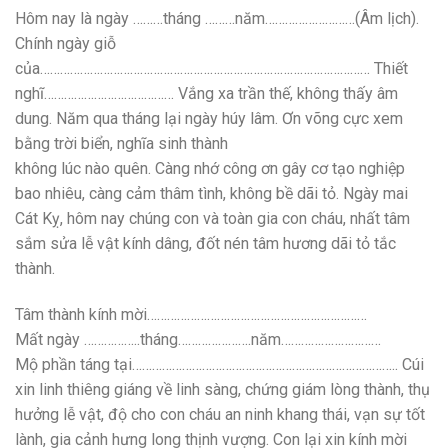
Hôm nay là ngày ………tháng ………năm………………………(Âm lịch).
Chính ngày giỗ
của……………………………………………………………………………………… Thiết
nghĩ………………………………… Vắng xa trần thế, không thấy âm
dung. Năm qua tháng lại ngày húy lâm. Ơn võng cực xem
bằng trời biển, nghĩa sinh thành
không lúc nào quên. Càng nhớ công ơn gây cơ tạo nghiệp
bao nhiêu, càng cảm thâm tình, không bề dãi tỏ. Ngày mai
Cát Kỵ, hôm nay chúng con và toàn gia con cháu, nhất tâm
sắm sửa lễ vật kính dâng, đốt nén tâm hương dãi tỏ tắc
thành.
Tâm thành kính mời…………………………………………………………
Mất ngày ……………..tháng………………….năm…………………………
Mộ phần táng tại…………………………………………………………………….. Cúi
xin linh thiêng giáng về linh sàng, chứng giám lòng thành, thụ
hưởng lễ vật, độ cho con cháu an ninh khang thái, vạn sự tốt
lành, gia cảnh hưng long thịnh vượng. Con lại xin kính mời