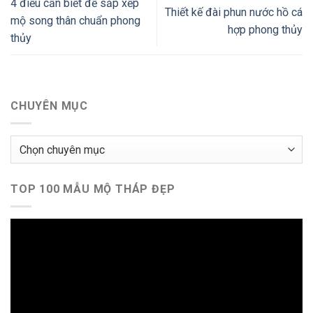
4 điều cần biết để sắp xếp
Thiết kế đài phun nước hồ cá
mộ song thân chuẩn phong
hợp phong thủy
thủy
CHUYÊN MỤC
Chuyên
mục
TOP 100 MẪU MỘ THÁP ĐẸP
Trình
chơi
Video