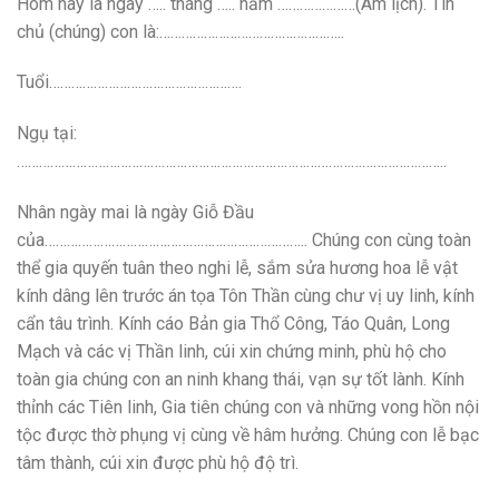
Hôm này là ngày ….. tháng ….. năm …………………(Âm lịch). Tín
chủ (chúng) con là:…………………………………………..
Tuổi…………………………………………….
Ngụ tại:
……………………………………………………………………………………………………..
Nhân ngày mai là ngày Giỗ Đầu
của…………………………………………………………….. Chúng con cùng toàn
thể gia quyến tuân theo nghi lễ, sắm sửa hương hoa lễ vật
kính dâng lên trước án tọa Tôn Thần cùng chư vị uy linh, kính
cẩn tâu trình. Kính cáo Bản gia Thổ Công, Táo Quân, Long
Mạch và các vị Thần linh, cúi xin chứng minh, phù hộ cho
toàn gia chúng con an ninh khang thái, vạn sự tốt lành. Kính
thỉnh các Tiên linh, Gia tiên chúng con và những vong hồn nội
tộc được thờ phụng vị cùng về hâm hưởng. Chúng con lễ bạc
tâm thành, cúi xin được phù hộ độ trì.