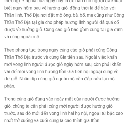
thường). Ý nghĩa của ngày này là để báo cho người đã khuất
biết ngày hôm sau về hưởng giỗ, đồng thời là để báo với
Thần linh, Thổ Địa nơi đặt mộ ông, bà, bố, mẹ cũng như Công
Thần Thổ Địa tại gia cho phép hương linh người đã quá cố
được về hưởng giỗ. Cúng cáo giỗ bao gồm cúng tại gia đình
và cúng ngoài mộ.
Theo phong tục, trong ngày cúng cáo giỗ phải cúng Công
Thần Thổ Địa trước và cúng Gia tiên sau. Ngoài việc khấn
mời vong linh người được giỗ ngày hôm sau, còn phải khấn
vái để mời vong linh hương hồn Gia tiên nội ngoại cùng về
dự giỗ. Nhân dịp cúng giỗ ngoài mộ cần đắp sửa lại mộ
phần.
Trong cúng giỗ đúng vào ngày mất của người được hưởng
giỗ, chúng ta cần phải cúng mời người được hưởng giỗ
trước, sau đó mới đến vong linh hai họ nội, ngoại từ bậc cao
nhất trở xuống và cuối cùng là cáo thỉnh gia thần.