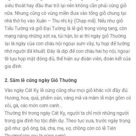
siêu thoát hay đầu thai trở lại nên không cần phải cúng giỗ
nữa. Nhưng cũng có vùng miền đưa vào tống giỗ chung tại
nhà thờ họ vào Xuân – Thu nhị kỳ (Chạp mã). Nếu như giỗ
Tiểu Tường và giỗ Đại Tường là lễ giỗ trong vòng tang, còn
mang nặng những xót xa, tủi hận, bi ai thì ngày giỗ Thường
lại là ngày của con cháu nội ngoại sum vầy, tụ họp để tưởng
nhớ người đã khuất. Đây là dịp để con cháu hai họ nội, ngoại
tề tựu họp mặt đông đủ, thể hiện sự đoàn viên, đoàn kết của
gia đình.
2. Sắm lễ cúng ngày Giỗ Thường
Vào ngày Cát Kỵ lễ cúng cũng như mọi giỗ khác với đầy đủ:
Hương, hoa, quả, phẩm oản, vàng mã và mâm lễ mặn gồm có
xôi, gà, các món cơm canh…
Thường thì trong ngày Cát Kỵ, người ta chỉ mời những người
trong gia đình họ tộc đến dự. Theo tục xưa, trước ngày trọng
giỗ như: giỗ ông, bà, cha, mẹ, vợ, chồng còn có lễ Tiên
Thường(còn gọi là cúng cơm).