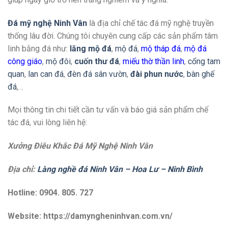
Đá mỹ nghệ Ninh Vân
là địa chỉ chế tác đá mỹ nghệ truyền
thống lâu đời. Chúng tôi chuyên cung cấp các sản phẩm tâm
linh bằng đá như:
lăng mộ đá
,
mộ đá
,
mộ tháp đá
,
mộ đá
công giáo
,
mộ đôi
,
cuốn thư đá
,
miếu thờ thần linh
,
cổng tam
quan
,
lan can đá
,
đèn đá sân vườn
,
đài phun nước
,
bàn ghế
đá
,…
Mọi thông tin chi tiết cần tư vấn và báo giá sản phẩm chế
tác đá, vui lòng liên hệ:
Xưởng Điêu Khắc Đá Mỹ Nghệ Ninh Vân
Địa chỉ:
Làng nghề đá Ninh Vân – Hoa Lư – Ninh Bình
Hotline: 0904. 805. 727
Website: https://damyngheninhvan.com.vn/