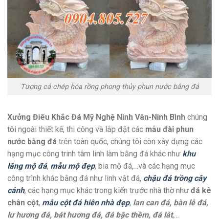
Tượng cá chép hóa rồng phong thủy phun nước bằng đá
Xưởng Điêu Khắc Đá Mỹ Nghệ Ninh Vân-Ninh Bình
chúng
tôi ngoài thiết kế, thi công và lắp đặt các
mẫu đài phun
nước bằng đá
trên toàn quốc, chúng tôi còn xây dựng các
hạng mục công trinh tâm linh làm bằng đá khác như
khu
lăng mộ đá
,
mẫu mộ đẹp
, bia mộ đá,…và các hạng mục
công trình khác bằng đá như linh vật đá,
chậu đá trồng cây
cảnh
, các hạng mục khác trong kiến trước nhà thờ như
đá kê
chân cột
,
mẫu cột đá hiên nhà đẹp
,
lan can đá, bàn lễ đá,
lư hương đá, bát hương đá, đá bậc thềm, đá lát
,…