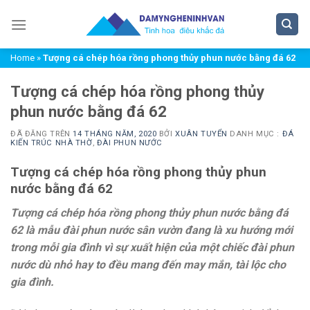
Chuyển
đến
nội
Home
»
Tượng cá chép hóa rồng phong thủy phun nước bằng đá 62
dung
Tượng cá chép hóa rồng phong thủy
phun nước bằng đá 62
ĐÃ ĐĂNG TRÊN
14 THÁNG NĂM, 2020
BỞI
XUÂN TUYỂN
DANH MỤC :
ĐÁ
KIẾN TRÚC NHÀ THỜ
,
ĐÀI PHUN NƯỚC
Tượng cá chép hóa rồng phong thủy phun
nước bằng đá 62
Tượng cá chép hóa rồng phong thủy phun nước bằng đá
62 là mẫu đài phun nước sân vườn đang là xu hướng mới
trong mỗi gia đình vì sự xuất hiện của một chiếc đài phun
nước dù nhỏ hay to đều mang đến may mắn, tài lộc cho
gia đình.