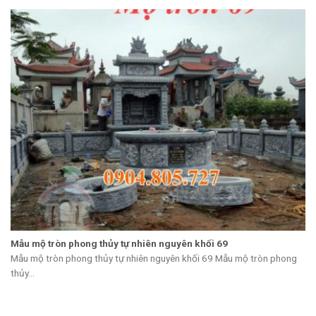
Mẫu mộ tròn phong thủy tự nhiên nguyên khối 69
Mẫu mộ tròn phong thủy tự nhiên nguyên khối 69 Mẫu mộ tròn phong
thủy...