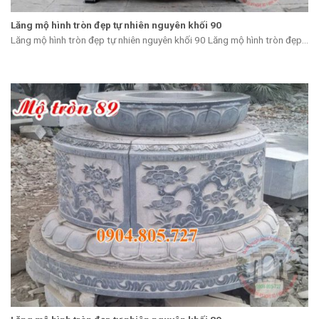
Lăng mộ hình tròn đẹp tự nhiên nguyên khối 90
Lăng mộ hình tròn đẹp tự nhiên nguyên khối 90 Lăng mộ hình tròn đẹp...