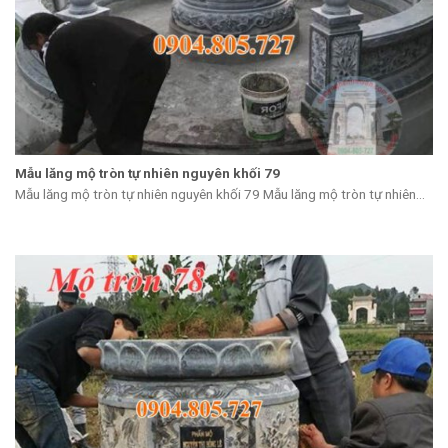
Mẫu lăng mộ tròn tự nhiên nguyên khối 79
Mẫu lăng mộ tròn tự nhiên nguyên khối 79 Mẫu lăng mộ tròn tự nhiên...