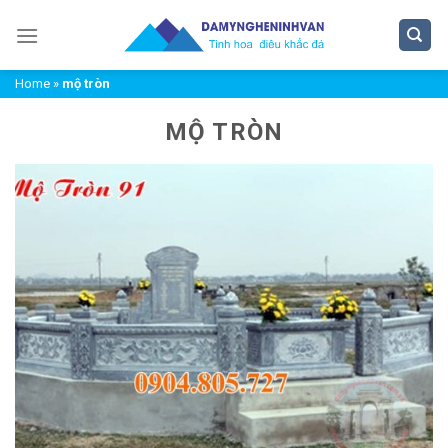
Chuyển
đến
nội
Home
»
mộ tròn
dung
MỘ TRÒN