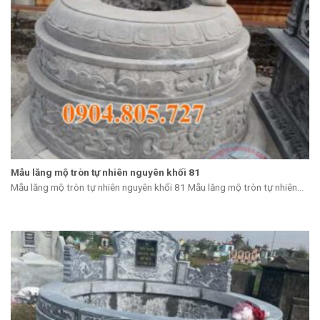
Mẫu lăng mộ tròn tự nhiên nguyên khối 81
Mẫu lăng mộ tròn tự nhiên nguyên khối 81 Mẫu lăng mộ tròn tự nhiên...