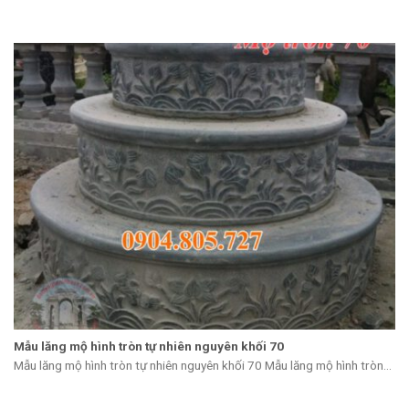
Mẫu lăng mộ hình tròn tự nhiên nguyên khối 70
Mẫu lăng mộ hình tròn tự nhiên nguyên khối 70 Mẫu lăng mộ hình tròn...