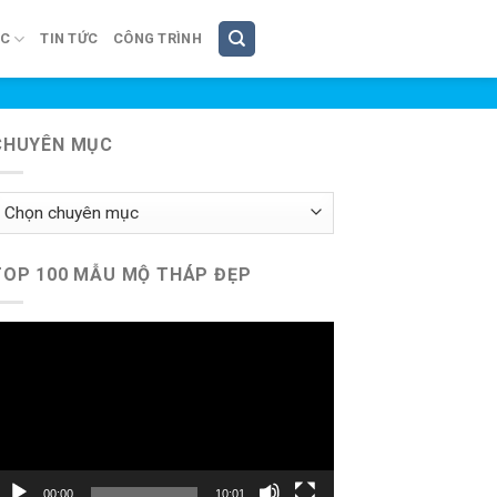
ÚC
TIN TỨC
CÔNG TRÌNH
CHUYÊN MỤC
huyên
ục
TOP 100 MẪU MỘ THÁP ĐẸP
rình
hơi
ideo
00:00
10:01