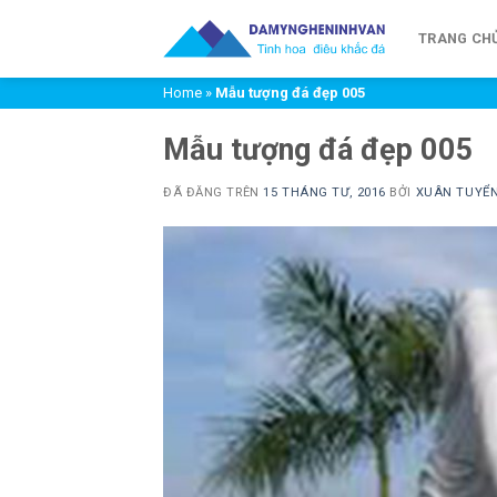
Chuyển
đến
TRANG CH
nội
Home
»
Mẫu tượng đá đẹp 005
dung
Mẫu tượng đá đẹp 005
ĐÃ ĐĂNG TRÊN
15 THÁNG TƯ, 2016
BỞI
XUÂN TUYỂ