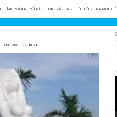
Ủ
LĂNG MỘ ĐÁ
MỘ ĐÁ
LINH VẬT ĐÁ
ĐỒ THỜ
ĐÁ KIẾN TR
N
DANH MỤC :
TƯỢNG ĐÁ
C
m
T
c
V