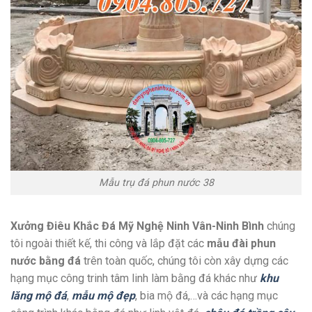
Mẫu trụ đá phun nước 38
Xưởng Điêu Khắc Đá Mỹ Nghệ Ninh Vân-Ninh Bình
chúng
tôi ngoài thiết kế, thi công và lắp đặt các
mẫu đài phun
nước bằng đá
trên toàn quốc, chúng tôi còn xây dựng các
hạng mục công trinh tâm linh làm bằng đá khác như
khu
lăng mộ đá
,
mẫu mộ đẹp
, bia mộ đá,…và các hạng mục