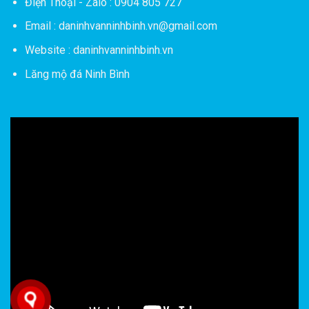
Điện Thoại - Zalo : 0904 805 727
Email : daninhvanninhbinh.vn@gmail.com
Website : daninhvanninhbinh.vn
Lăng mộ đá Ninh Bình