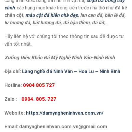
công trình khác bằng đá như linh vật đá,
chậu đá trồng cây
cảnh
, các hạng mục khác trong kiến trước nhà thờ như
đá kê
chân cột
,
mẫu cột đá hiên nhà đẹp
,
lan can đá, bàn lễ đá,
lư hương đá, bát hương đá, đá bậc thềm, đá lát
,…
Hãy liên hệ với chúng tôi theo thông tin sau để được tư
vấn tốt nhất.
Xưởng Điêu Khắc Đá Mỹ Nghệ Ninh Vân-Ninh Bình
Địa chỉ:
Làng nghề đá Ninh Vân – Hoa Lư – Ninh Bình
Hotline:
0904 805 727
Zalo :
0904. 805. 727
Website:
https://damyngheninhvan.com.vn/
Email: damyngheninhvan.com.vn@gmail.com