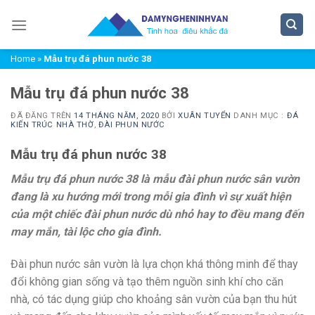
Chuyển
đến
nội
Home
»
Mẫu trụ đá phun nước 38
dung
Mẫu trụ đá phun nước 38
ĐÃ ĐĂNG TRÊN
14 THÁNG NĂM, 2020
BỞI
XUÂN TUYỂN
DANH MỤC :
ĐÁ
KIẾN TRÚC NHÀ THỜ
,
ĐÀI PHUN NƯỚC
Mẫu trụ đá phun nước 38
Mẫu trụ đá phun nước 38 là mẫu đài phun nước sân vườn
đang là xu hướng mới trong mỗi gia đình vì sự xuất hiện
của một chiếc đài phun nước dù nhỏ hay to đều mang đến
may mắn, tài lộc cho gia đình.
Đài phun nước sân vườn là lựa chọn khá thông minh để thay
đổi không gian sống và tạo thêm nguồn sinh khí cho căn
nhà, có tác dụng giúp cho khoảng sân vườn của bạn thu hút