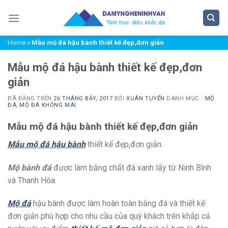
Chuyển
đến
nội
Home
»
Mẫu mộ đá hậu bành thiết kế đẹp,đơn giản
dung
Mẫu mộ đá hậu bành thiết kế đẹp,đơn
giản
ĐÃ ĐĂNG TRÊN
26 THÁNG BẢY, 2017
BỞI
XUÂN TUYỂN
DANH MỤC :
MỘ
ĐÁ
,
MỘ ĐÁ KHÔNG MÁI
Mẫu mộ đá hậu bành thiết kế đẹp,đơn giản
Mẫu mộ đá hậu bành
thiết kế đẹp,đơn giản.
Mộ bành đá
được làm bằng chất đá xanh lấy từ Ninh Bình
và Thanh Hóa.
Mộ đá
hậu bành được làm hoàn toàn bằng đá và thiết kế
đơn giản phù hợp cho nhu cầu của quý khách trên khắp cả