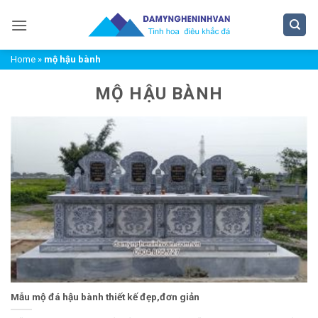
Bỏ
qua
nội
Home
»
mộ hậu bành
dung
MỘ HẬU BÀNH
Mẫu mộ đá hậu bành thiết kế đẹp,đơn giản