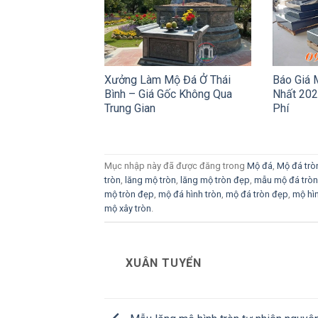
Xưởng Làm Mộ Đá Ở Thái
Báo Giá 
Bình – Giá Gốc Không Qua
Nhất 202
Trung Gian
Phí
Mục nhập này đã được đăng trong
Mộ đá
,
Mộ đá trò
tròn
,
lăng mộ tròn
,
lăng mộ tròn đẹp
,
mẫu mộ đá tròn
mộ tròn đẹp
,
mộ đá hình tròn
,
mộ đá tròn đẹp
,
mộ hìn
mộ xây tròn
.
XUÂN TUYỂN