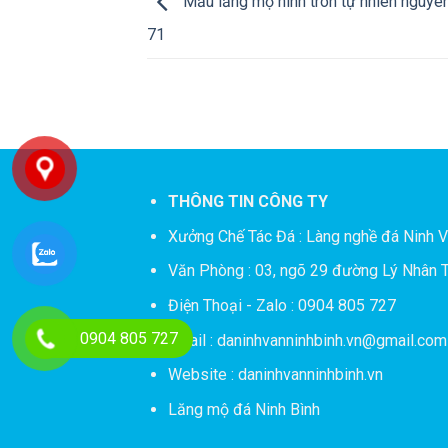
Mẫu lăng mộ hình tròn tự nhiên nguyên
71
THÔNG TIN CÔNG TY
Xưởng Chế Tác Đá :
Làng nghề đá Ninh V
Văn Phòng : 03, ngõ 29 đường Lý Nhân T
Điện Thoại - Zalo : 0904 805 727
0904 805 727
Email : daninhvanninhbinh.vn@gmail.com
Website : daninhvanninhbinh.vn
Lăng mộ đá Ninh Bình