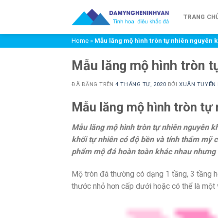
Chuyển
đến
TRANG CH
nội
Home
»
Mẫu lăng mộ hình tròn tự nhiên nguyên k
dung
Mẫu lăng mộ hình tròn t
ĐÃ ĐĂNG TRÊN
4 THÁNG TƯ, 2020
BỞI
XUÂN TUYỂN
Mẫu lăng mộ hình tròn tự 
Mẫu lăng mộ hình tròn tự nhiên nguyên k
khối tự nhiên có độ bền và tính thẩm mỹ 
phẩm mộ đá hoàn toàn khác nhau nhưng mỗ
Mộ tròn đá thường có dạng 1 tầng, 3 tầng h
thước nhỏ hơn cấp dưới hoặc có thể là một v