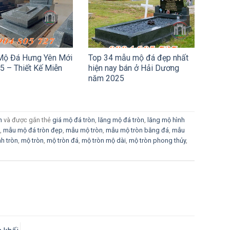
Mộ Đá Hưng Yên Mới
Top 34 mẫu mộ đá đẹp nhất
5 – Thiết Kế Miễn
hiện nay bán ở Hải Dương
năm 2025
n
và được gắn thẻ
giá mộ đá tròn
,
lăng mộ đá tròn
,
lăng mộ hình
,
mẫu mộ đá tròn đẹp
,
mẫu mộ tròn
,
mẫu mộ tròn bằng đá
,
mẫu
h tròn
,
mộ tròn
,
mộ tròn đá
,
mộ tròn mộ dài
,
mộ tròn phong thủy
,