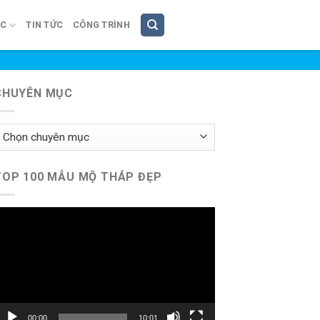
ÚC
TIN TỨC
CÔNG TRÌNH
CHUYÊN MỤC
huyên
ục
TOP 100 MẪU MỘ THÁP ĐẸP
rình
hơi
ideo
00:00
10:01