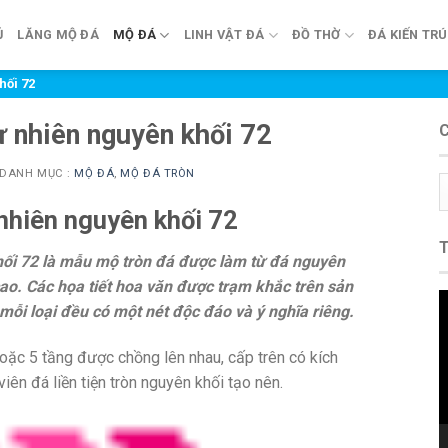
Ủ
LĂNG MỘ ĐÁ
MỘ ĐÁ
LINH VẬT ĐÁ
ĐỒ THỜ
ĐÁ KIẾN TR
hối 72
ự nhiên nguyên khối 72
DANH MỤC :
MỘ ĐÁ
,
MỘ ĐÁ TRÒN
C
m
nhiên nguyên khối 72
hối 72 là mẫu mộ tròn đá được làm từ đá nguyên
cao. Các họa tiết hoa văn được trạm khắc trên sản
T
i loại đều có một nét độc đáo và ý nghĩa riêng.
c
V
oặc 5 tầng được chồng lên nhau, cấp trên có kích
iên đá liền tiện tròn nguyên khối tạo nên.