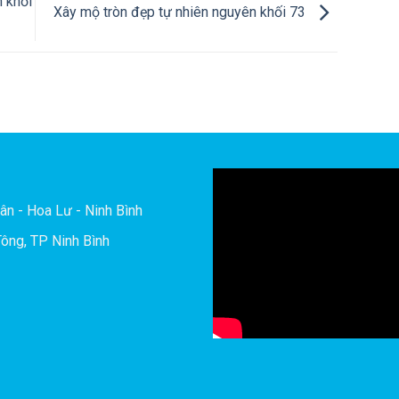
 khối
Xây mộ tròn đẹp tự nhiên nguyên khối 73
ân - Hoa Lư - Ninh Bình
ông, TP Ninh Bình