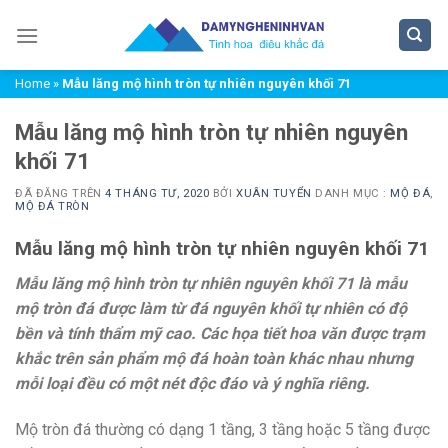
Chuyển
đến
nội
Home
»
Mẫu lăng mộ hình tròn tự nhiên nguyên khối 71
dung
Mẫu lăng mộ hình tròn tự nhiên nguyên
khối 71
ĐÃ ĐĂNG TRÊN
4 THÁNG TƯ, 2020
BỞI
XUÂN TUYỂN
DANH MỤC :
MỘ ĐÁ
,
MỘ ĐÁ TRÒN
Mẫu lăng mộ hình tròn tự nhiên nguyên khối 71
Mẫu lăng mộ hình tròn tự nhiên nguyên khối 71 là mẫu
mộ tròn đá được làm từ đá nguyên khối tự nhiên có độ
bền và tính thẩm mỹ cao. Các họa tiết hoa văn được trạm
khắc trên sản phẩm mộ đá hoàn toàn khác nhau nhưng
mỗi loại đều có một nét độc đáo và ý nghĩa riêng.
Mộ tròn đá thường có dạng 1 tầng, 3 tầng hoặc 5 tầng được