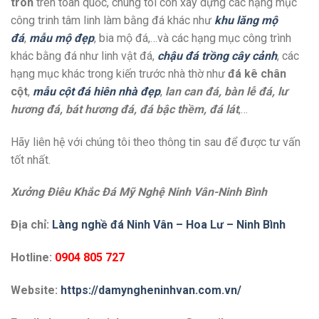
tròn
trên toàn quốc, chúng tôi còn xây dựng các hạng mục
công trinh tâm linh làm bằng đá khác như
khu lăng mộ
đá
,
mẫu mộ đẹp
, bia mộ đá,…và các hạng mục công trình
khác bằng đá như linh vật đá,
chậu đá trồng cây cảnh
, các
hạng mục khác trong kiến trước nhà thờ như
đá kê chân
cột
,
mẫu cột đá hiên nhà đẹp
,
lan can đá, bàn lễ đá, lư
hương đá, bát hương đá, đá bậc thềm, đá lát
,…
Hãy liên hệ với chúng tôi theo thông tin sau để được tư vấn
tốt nhất.
Xưởng Điêu Khắc Đá Mỹ Nghệ Ninh Vân-Ninh Bình
Địa chỉ:
Làng nghề đá Ninh Vân – Hoa Lư – Ninh Bình
Hotline:
0904 805 727
Website:
https://damyngheninhvan.com.vn/