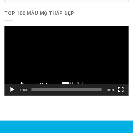
mục
TOP 100 MẪU MỘ THÁP ĐẸP
Trình
chơi
Video
00:00
10:01