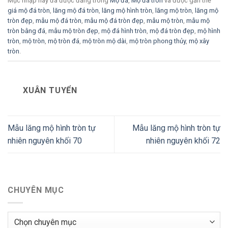
Mục nhập này đã được đăng trong
Mộ đá
,
Mộ đá tròn
và được gắn thẻ
giá mộ đá tròn
,
lăng mộ đá tròn
,
lăng mộ hình tròn
,
lăng mộ tròn
,
lăng mộ
tròn đẹp
,
mẫu mộ đá tròn
,
mẫu mộ đá tròn đẹp
,
mẫu mộ tròn
,
mẫu mộ
tròn bằng đá
,
mẫu mộ tròn đẹp
,
mộ đá hình tròn
,
mộ đá tròn đẹp
,
mộ hình
tròn
,
mộ tròn
,
mộ tròn đá
,
mộ tròn mộ dài
,
mộ tròn phong thủy
,
mộ xây
tròn
.
XUÂN TUYỂN
Mẫu lăng mộ hình tròn tự
Mẫu lăng mộ hình tròn tự
nhiên nguyên khối 70
nhiên nguyên khối 72
CHUYÊN MỤC
Chuyên