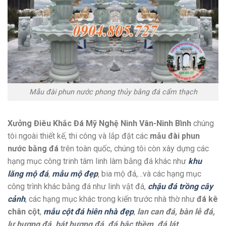
Mẫu đài phun nước phong thủy bằng đá cẩm thạch
Xưởng Điêu Khắc Đá Mỹ Nghệ Ninh Vân-Ninh Bình
chúng
tôi ngoài thiết kế, thi công và lắp đặt các
mẫu đài phun
nước bằng đá
trên toàn quốc, chúng tôi còn xây dựng các
hạng mục công trinh tâm linh làm bằng đá khác như
khu
lăng mộ đá
,
mẫu mộ đẹp
, bia mộ đá,…và các hạng mục
công trình khác bằng đá như linh vật đá,
chậu đá trồng cây
cảnh
, các hạng mục khác trong kiến trước nhà thờ như
đá kê
chân cột
,
mẫu cột đá hiên nhà đẹp
,
lan can đá, bàn lễ đá,
lư hương đá, bát hương đá, đá bậc thềm, đá lát
,…