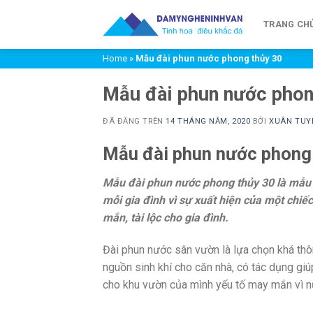
Chuyển
đến
TRANG CH
nội
Home
»
Mẫu đài phun nước phong thủy 30
dung
Mẫu đài phun nước phon
ĐÃ ĐĂNG TRÊN
14 THÁNG NĂM, 2020
BỞI
XUÂN TUY
Mẫu đài phun nước phong
Mẫu đài phun nước phong thủy 30 là mẫu 
mỗi gia đình vì sự xuất hiện của một chi
mắn, tài lộc cho gia đình.
Đài phun nước sân vườn là lựa chọn khá th
nguồn sinh khí cho căn nhà, có tác dụng g
cho khu vườn của mình yếu tố may mắn vì nư