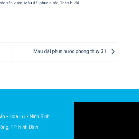
ước sân vườn
,
Mẫu đài phun nước
,
Tháp bi đá
.
Mẫu đài phun nước phong thủy 31
ân - Hoa Lư - Ninh Bình
ông, TP Ninh Bình