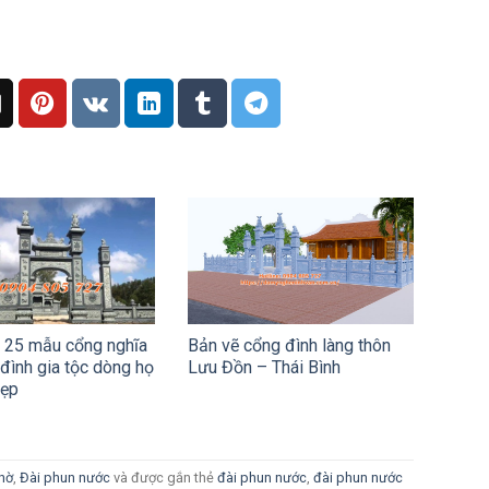
u 25 mẫu cổng nghĩa
Bản vẽ cổng đình làng thôn
 đình gia tộc dòng họ
Lưu Đồn – Thái Bình
đẹp
thờ
,
Đài phun nước
và được gắn thẻ
đài phun nước
,
đài phun nước