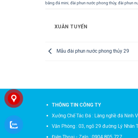
bằng đá mini
,
đài phun nước phong thủy
,
đài phun n
XUÂN TUYỂN
Mẫu đài phun nước phong thủy 29
THÔNG TIN CÔNG TY
Xưởng Chế Tác Đá :
Làng nghề đá Ninh V
Văn Phòng : 03, ngõ 29 đường Lý Nhân T
Điện Thoại - Zalo : 0904 805 727