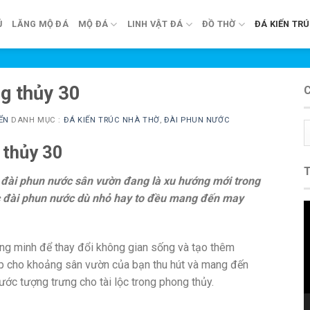
Ủ
LĂNG MỘ ĐÁ
MỘ ĐÁ
LINH VẬT ĐÁ
ĐỒ THỜ
ĐÁ KIẾN TR
g thủy 30
ỂN
DANH MỤC :
ĐÁ KIẾN TRÚC NHÀ THỜ
,
ĐÀI PHUN NƯỚC
C
m
 thủy 30
đài phun nước sân vườn đang là xu hướng mới trong
ếc đài phun nước dù nhỏ hay to đều mang đến may
T
c
V
ông minh để thay đổi không gian sống và tạo thêm
iúp cho khoảng sân vườn của bạn thu hút và mang đến
ớc tượng trưng cho tài lộc trong phong thủy.