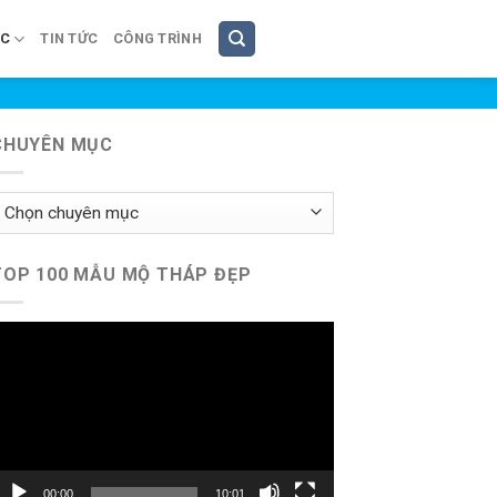
ÚC
TIN TỨC
CÔNG TRÌNH
CHUYÊN MỤC
huyên
ục
TOP 100 MẪU MỘ THÁP ĐẸP
rình
hơi
ideo
00:00
10:01