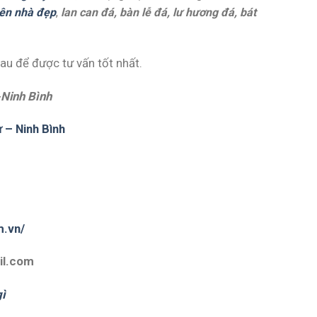
iên nhà đẹp
,
lan can đá, bàn lễ đá, lư hương đá, bát
sau để được tư vấn tốt nhất.
Ninh Bình
 – Ninh Bình
m.vn/
il.com
gì