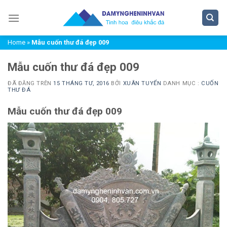
Chuyển
đến
nội
Home
»
Mẫu cuốn thư đá đẹp 009
dung
Mẫu cuốn thư đá đẹp 009
ĐÃ ĐĂNG TRÊN
15 THÁNG TƯ, 2016
BỞI
XUÂN TUYỂN
DANH MỤC :
CUỐN
THƯ ĐÁ
Mẫu cuốn thư đá đẹp 009