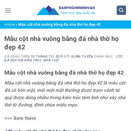
Chuyển
đến
nội
Home
»
Mẫu cột nhà vuông bằng đá nhà thờ họ đẹp 42
dung
Mẫu cột nhà vuông bằng đá nhà thờ họ
đẹp 42
ĐÃ ĐĂNG TRÊN
25 THÁNG TƯ, 2019
BỞI
XUÂN TUYỂN
DANH MỤC :
CỘT
ĐÁ ĐẸP
,
ĐÁ KIẾN TRÚC NHÀ THỜ
Mẫu cột nhà vuông bằng đá nhà thờ họ đẹp 42
Mẫu cột nhà vuông bằng đá nhà thờ họ đẹp 42 là mẫu cột
đá có bốn mặt, mỗi một mặt thường được trạm cảnh tứ
quý được
dùng nhiều trong kiến trúc tâm linh như xây nhà
thờ từ đường, đình chùa miếu mạo.
>>> Xem thêm