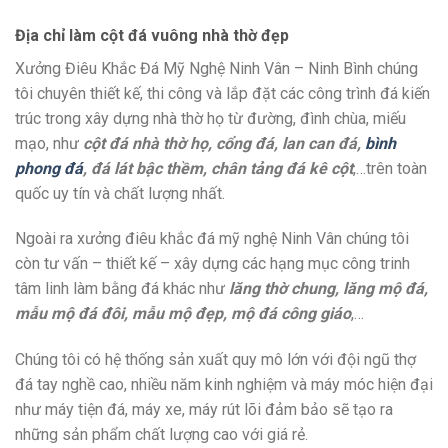
Địa chỉ làm cột đá vuông nhà thờ đẹp
Xưởng Điêu Khắc Đá Mỹ Nghệ Ninh Vân – Ninh Bình chúng
tôi chuyên thiết kế, thi công và lắp đặt các công trình đá kiến
trúc trong xây dựng nhà thờ họ từ đường, đình chùa, miếu
mạo, như
cột đá nhà thờ họ, cổng đá, lan can đá,
bình
phong đá
, đá lát bậc thềm, chân tảng đá kê cột
,…trên toàn
quốc uy tín và chất lượng nhất.
Ngoài ra xưởng điêu khắc đá mỹ nghệ Ninh Vân chúng tôi
còn tư vấn – thiết kế – xây dựng các hạng mục công trinh
tâm linh làm bằng đá khác như
lăng thờ chung, lăng mộ đá,
mẫu mộ đá đôi, mẫu mộ đẹp, mộ đá công giáo
,…
Chúng tôi có hệ thống sản xuất quy mô lớn với đội ngũ thợ
đá tay nghề cao, nhiều năm kinh nghiệm và máy móc hiện đại
như máy tiện đá, máy xe, máy rút lõi đảm bảo sẽ tạo ra
những sản phẩm chất lượng cao với giá rẻ.