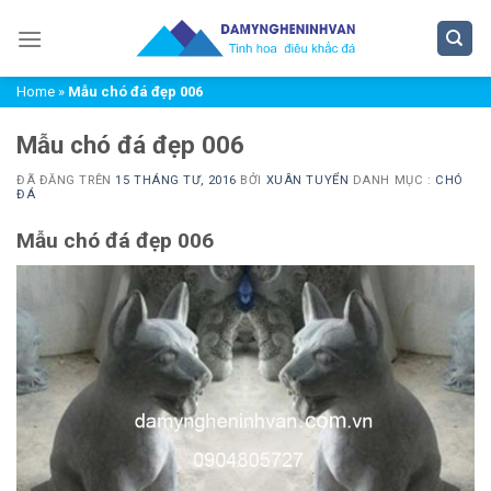
Chuyển
đến
nội
Home
»
Mẫu chó đá đẹp 006
dung
Mẫu chó đá đẹp 006
ĐÃ ĐĂNG TRÊN
15 THÁNG TƯ, 2016
BỞI
XUÂN TUYỂN
DANH MỤC :
CHÓ
ĐÁ
Mẫu chó đá đẹp 006