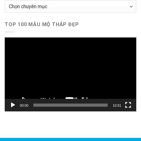
Chuyên
mục
TOP 100 MẪU MỘ THÁP ĐẸP
Trình
chơi
Video
00:00
10:01