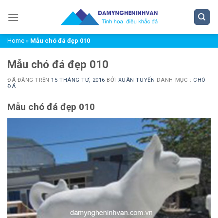
Chuyển
đến
nội
Home
»
Mẫu chó đá đẹp 010
dung
Mẫu chó đá đẹp 010
ĐÃ ĐĂNG TRÊN
15 THÁNG TƯ, 2016
BỞI
XUÂN TUYỂN
DANH MỤC :
CHÓ
ĐÁ
Mẫu chó đá đẹp 010