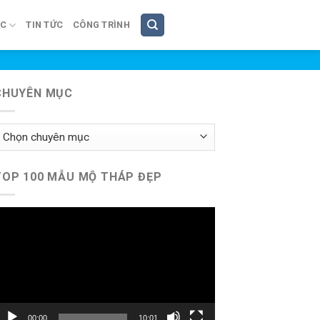
ÚC
TIN TỨC
CÔNG TRÌNH
CHUYÊN MỤC
huyên
ục
TOP 100 MẪU MỘ THÁP ĐẸP
rình
hơi
ideo
00:00
10:01