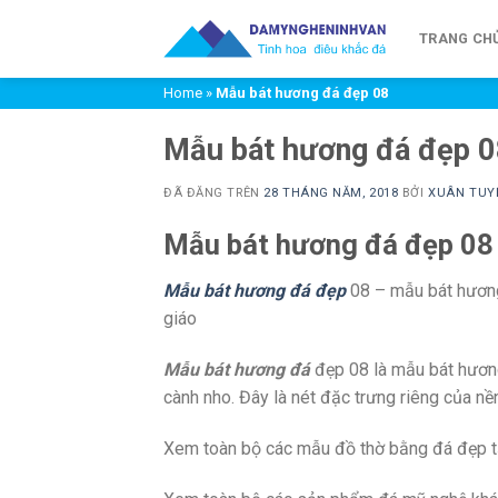
Chuyển
đến
TRANG CH
nội
Home
»
Mẫu bát hương đá đẹp 08
dung
Mẫu bát hương đá đẹp 
ĐÃ ĐĂNG TRÊN
28 THÁNG NĂM, 2018
BỞI
XUÂN TUY
Mẫu bát hương đá đẹp 08
Mẫu bát hương đá đẹp
08 – mẫu bát hương
giáo
Mẫu bát hương đá
đẹp 08 là mẫu bát hương 
cành nho. Đây là nét đặc trưng riêng của nề
Xem toàn bộ các mẫu đồ thờ bằng đá đẹp tại