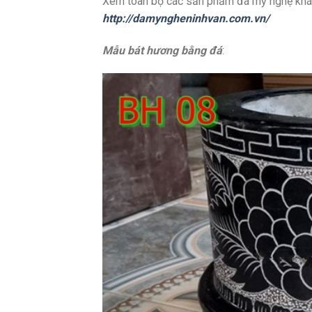
Xem toàn bộ các sản phẩm đá mỹ nghệ khác 
http://damyngheninhvan.com.vn/
Mẫu bát hương bằng đá
: