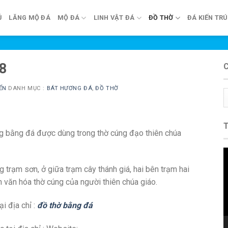
Ủ
LĂNG MỘ ĐÁ
MỘ ĐÁ
LINH VẬT ĐÁ
ĐỒ THỜ
ĐÁ KIẾN TR
08
ỂN
DANH MỤC :
BÁT HƯƠNG ĐÁ
,
ĐỒ THỜ
C
m
 bằng đá được dùng trong thờ cúng đạo thiên chúa
T
c
trạm sơn, ở giữa trạm cây thánh giá, hai bên trạm hai
V
n văn hóa thờ cúng của người thiên chúa giáo.
 địa chỉ :
đồ thờ bằng đá