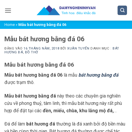
Bỏ
qua
nội
Home
»
Mẫu bát hương bằng đá 06
dung
Mẫu bát hương bằng đá 06
ĐĂNG VÀO
16 THÁNG NĂM, 2018
BỞI
XUÂN TUYỂN
DANH MỤC :
BÁT
HƯƠNG ĐÁ
,
ĐỒ THỜ
Mẫu bát hương bằng đá 06
Mẫu bát hương bằng đá 06
là mẫu
bát hương bằng đá
được trạm thô.
Mẫu bát hương bằng đá
này theo các chuyên gia nghiên
cứu về phong thuỷ, tâm linh, thì mẫu bát hương này rất phù
hợp để đặt tại các
đền, miếu, chùa, khu lăng mộ đá,
…
Đá để làm
bát hương đá
thường là đá xanh bởi độ bền màu
và bền cùng thời gian. Bát hương đá thường được chế tác