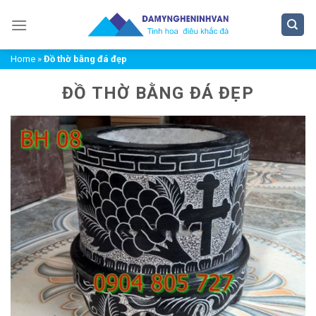
Chuyển
đến
nội
Home
»
Đồ thờ bằng đá đẹp
dung
ĐỒ THỜ BẰNG ĐÁ ĐẸP