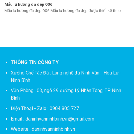
Mẫu lư hương đá đẹp 006
Mẫu lư hương đá đẹp 006 Mẫu lư hương đá đẹp được thiết kế theo...
THÔNG TIN CÔNG TY
Xưởng Chế Tác Đá :
Làng nghề đá Ninh Vân - Hoa Lư -
Ninh Bình
Văn Phòng : 03, ngõ 29 đường Lý Nhân Tông, TP Ninh
Bình
Điện Thoại - Zalo : 0904 805 727
Email : daninhvanninhbinh.vn@gmail.com
Website : daninhvanninhbinh.vn