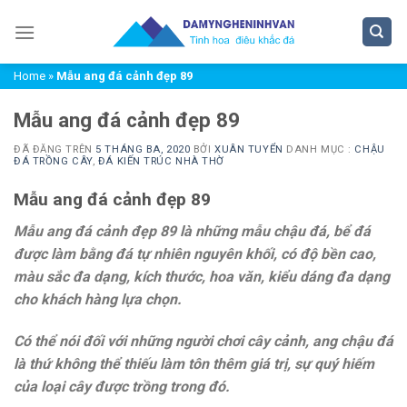
Chuyển
đến
nội
Home
»
Mẫu ang đá cảnh đẹp 89
dung
Mẫu ang đá cảnh đẹp 89
ĐÃ ĐĂNG TRÊN
5 THÁNG BA, 2020
BỞI
XUÂN TUYỂN
DANH MỤC :
CHẬU
ĐÁ TRỒNG CÂY
,
ĐÁ KIẾN TRÚC NHÀ THỜ
Mẫu ang đá cảnh đẹp 89
Mẫu ang đá cảnh đẹp 89 là những mẫu chậu đá, bể đá
được làm bằng đá tự nhiên nguyên khối, có độ bền cao,
màu sắc đa dạng, kích thước, hoa văn, kiểu dáng đa dạng
cho khách hàng lựa chọn.
Có thể nói đối với những người chơi cây cảnh, ang chậu đá
là thứ không thể thiếu làm tôn thêm giá trị, sự quý hiếm
của loại cây được trồng trong đó.