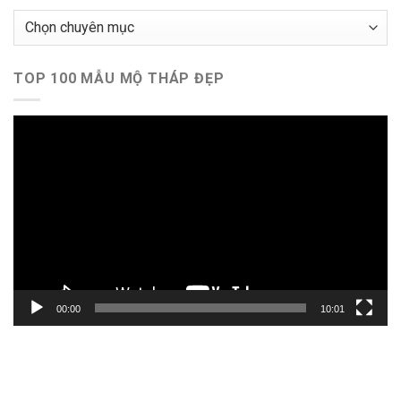
Chuyên
mục
TOP 100 MẪU MỘ THÁP ĐẸP
Trình
chơi
Video
00:00
10:01