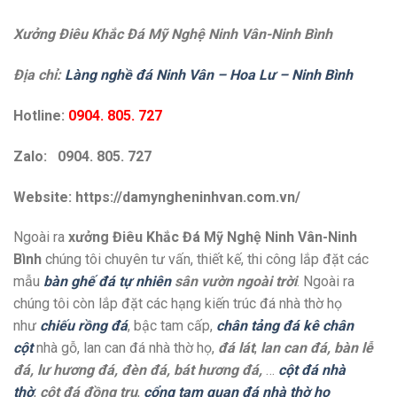
Xưởng Điêu Khắc Đá Mỹ Nghệ Ninh Vân-Ninh Bình
Địa chỉ:
Làng nghề đá Ninh Vân – Hoa Lư – Ninh Bình
Hotline:
0904. 805. 727
Zalo: 0904. 805. 727
Website: https://damyngheninhvan.com.vn/
Ngoài ra
xưởng Điêu Khắc Đá Mỹ Nghệ Ninh Vân-Ninh
Bình
chúng tôi chuyên tư vấn, thiết kế, thi công lắp đặt các
mẫu
bàn ghế đá tự nhiên
sân vườn ngoài trời
. Ngoài ra
chúng tôi còn lắp đặt các hạng kiến trúc đá nhà thờ họ
như
chiếu rồng đá
, bậc tam cấp,
chân tảng đá kê chân
cột
nhà gỗ, lan can đá nhà thờ họ,
đá lát
,
lan can đá, bàn lễ
đá, lư hương đá, đèn đá, bát hương đá,
…
cột đá nhà
thờ
,
cột đá đồng trụ
,
cổng tam quan đá nhà thờ họ