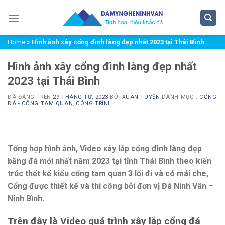
Chuyển
đến
nội
Home
»
Hình ảnh xây cổng đình làng đẹp nhất 2023 tại Thái Bình
dung
Hình ảnh xây cổng đình làng đẹp nhất
2023 tại Thái Bình
ĐÃ ĐĂNG TRÊN
29 THÁNG TƯ, 2023
BỞI
XUÂN TUYỂN
DANH MỤC :
CỔNG
ĐÁ - CỔNG TAM QUAN
,
CÔNG TRÌNH
Tổng hợp hình ảnh, Video xây lắp cổng đình làng đẹp
bằng đá mới nhất năm 2023 tại tỉnh Thái Bình theo kiến
trúc thết kế kiểu cổng tam quan 3 lối đi và có mái che,
Cổng được thiết kế và thi công bởi đơn vị Đá Ninh Vân –
Ninh Bình.
Trên đây là Video quá trình xây lắp cổng đá