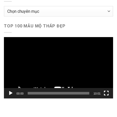
Chuyên
mục
TOP 100 MẪU MỘ THÁP ĐẸP
Trình
chơi
Video
00:00
10:01