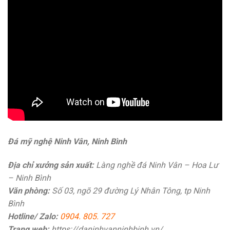
Đá mỹ nghệ Ninh Vân, Ninh Bình
Địa chỉ xưởng sản xuất:
Làng nghề đá Ninh Vân – Hoa Lư
– Ninh Bình
Văn phòng:
Số 03, ngõ 29 đường Lý Nhân Tông, tp Ninh
Bình
Hotline/ Zalo:
0904. 805. 727
Trang web:
https://daninhvanninhbinh.vn/