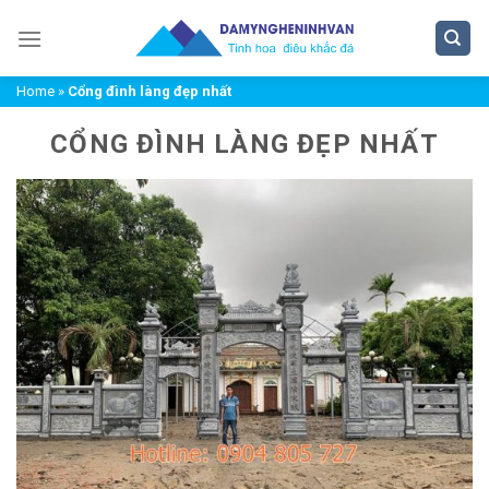
Chuyển
đến
nội
Home
»
Cổng đình làng đẹp nhất
dung
CỔNG ĐÌNH LÀNG ĐẸP NHẤT