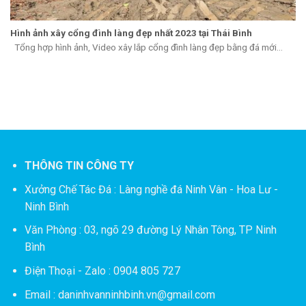
Hình ảnh xây cổng đình làng đẹp nhất 2023 tại Thái Bình
Tổng hợp hình ảnh, Video xây lắp cổng đình làng đẹp bằng đá mới...
THÔNG TIN CÔNG TY
Xưởng Chế Tác Đá :
Làng nghề đá Ninh Vân - Hoa Lư -
Ninh Bình
Văn Phòng : 03, ngõ 29 đường Lý Nhân Tông, TP Ninh
Bình
Điện Thoại - Zalo : 0904 805 727
Email : daninhvanninhbinh.vn@gmail.com